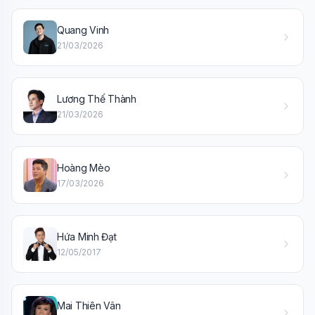
Quang Vinh
🎓
21/03/2026
Xin chào!
Lương Thế Thành
Tôi là trợ lý AI của TuDienWiki. Hãy hỏi tôi bất kỳ điều gì
21/03/2026
về các bài viết trên Wiki!
🪐 Sao Mộc là gì?
📚 Lịch sử Việt Nam
Hoàng Mèo
17/03/2026
🔬 Albert Einstein
Hứa Minh Đạt
12/05/2017
Mai Thiên Vân