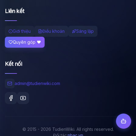
Liên kết
Giới thiệu
Điều khoản
Sáng lập
Quyên góp ❤️
Kết nối
admin@tudienwiki.com
© 2015 - 2026 TudienWiki. All rights reserved.
Đối tác:
nhac.vn