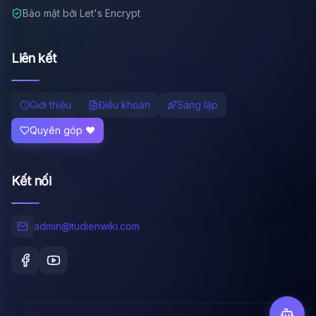
Bảo mật bởi Let's Encrypt
Liên kết
Giới thiệu
Điều khoản
Sáng lập
Quyên góp ❤️
Kết nối
admin@tudienwiki.com