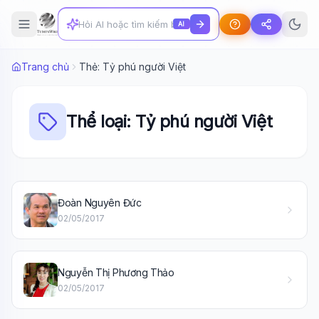
AI
Trang chủ
Thẻ: Tỷ phú người Việt
Thể loại: Tỷ phú người Việt
Đoàn Nguyên Đức
02/05/2017
Wiki Trợ Lý
🤖
Sẵn sàng hỗ trợ
Nguyễn Thị Phương Thảo
02/05/2017
🎓