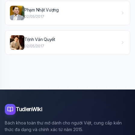
Phạm Nhật Vượng
Xin chào!
02/05/2017
Tôi là trợ lý AI của TuDienWiki. Hãy hỏi tôi bất kỳ điều gì
về các bài viết trên Wiki!
🪐 Sao Mộc là gì?
Trịnh Văn Quyết
02/05/2017
📚 Lịch sử Việt Nam
🔬 Albert Einstein
TudienWiki
Bách khoa toàn thư mở dành cho người Việt, cung cấp kiến
thức đa dạng và chính xác từ năm 2015.