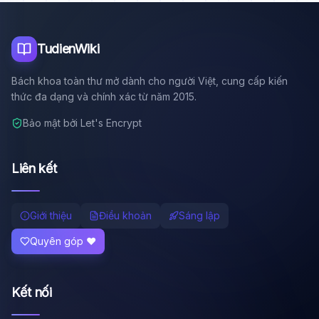
Tôi là trợ lý AI của TuDienWiki. Hãy hỏi tôi bất kỳ điều gì
về các bài viết trên Wiki!
🪐 Sao Mộc là gì?
TudienWiki
📚 Lịch sử Việt Nam
Bách khoa toàn thư mở dành cho người Việt, cung cấp kiến
🔬 Albert Einstein
thức đa dạng và chính xác từ năm 2015.
Bảo mật bởi Let's Encrypt
Liên kết
Giới thiệu
Điều khoản
Sáng lập
Quyên góp ❤️
Kết nối