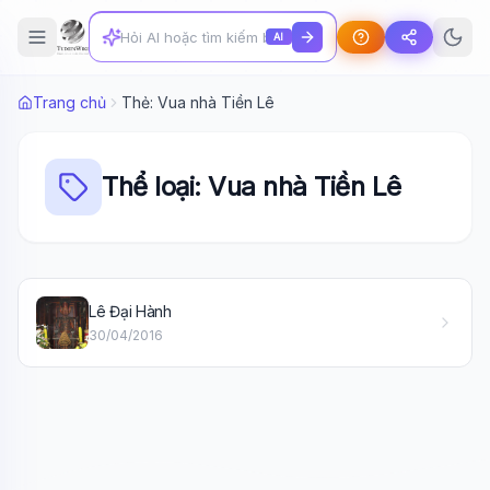
AI
Trang chủ
Thẻ: Vua nhà Tiền Lê
Thể loại: Vua nhà Tiền Lê
Wiki Trợ Lý
🤖
Lê Đại Hành
Sẵn sàng hỗ trợ
30/04/2016
🎓
Xin chào!