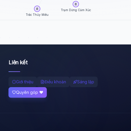
📄
📄
Trạm Dừng Cảm Xúc
Trác Thúy Miêu
Liên kết
Giới thiệu
Điều khoản
Sáng lập
Quyên góp ❤️