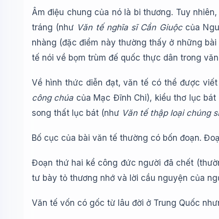
Âm điệu chung của nó là bi thương. Tuy nhiên, 
tráng (như
Văn tế nghĩa sĩ Cần Giuộc
của Ngu
nhàng (đặc điểm này thường thấy ở những bài v
tế nói về bọm trùm đế quốc thực dân trong văn
Về hình thức diễn đạt, văn tế có thể được viết
công chúa
của Mạc Đĩnh Chi), kiểu thơ lục bát
song thất lục bát (như
Văn tế thập loại chúng s
Bố cục của bài văn tế thường có bốn đoạn. Đo
Đoạn thứ hai kể công đức người đã chết (thư
tư bày tỏ thương nhớ và lời cầu nguyện của ng
Văn tế vốn có gốc từ lâu đời ở Trung Quốc như