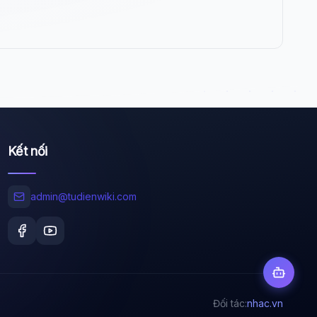
Wiki Trợ Lý
🤖
Sẵn sàng hỗ trợ
🎓
Xin chào!
Tôi là trợ lý AI của TuDienWiki. Hãy hỏi tôi bất kỳ
Kết nối
điều gì về các bài viết trên Wiki!
🪐 Sao Mộc là gì?
admin@tudienwiki.com
📚 Lịch sử Việt Nam
🔬 Albert Einstein
Đối tác:
nhac.vn