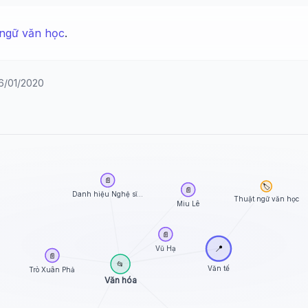
ngữ văn học
.
16/01/2020
📄
🏷️
📄
Danh hiệu Nghệ sĩ...
Thuật ngữ văn học
Miu Lê
📄
Vũ Hạ
📍
📄
📂
Văn tế
Trò Xuân Phả
Văn hóa