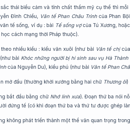
sắc thái biểu cảm và tính chất thẩm mỹ cụ thể thì mỗi 
yễn Đình Chiểu,
Văn tế Phan Châu Trinh
của Phan Bội 
ăn tế sống, ví dụ : bài
Tế sống vợ
của Tú Xương, hoặc 
 học cách mạng thời Pháp thuộc).
 theo nhiều kiểu : kiểu văn xuôi (như bài
Văn tế chị
của
 (như bài
Khóc những người bị hi sinh sau vụ Hà Thàn
inh
của Nguyễn Du), kiểu phú (như bài
Văn tế Phan Châ
ạn mở đầu (thường khởi xướng bằng hai chữ
Thương ôi
)
ờng bắt đầu bằng chữ
Nhớ linh xưa
). Đoạn thứ ba nói nỗ
ười đứng tế (có khi đoạn thứ ba và thứ tư được ghép là
ng không phát triển thành một thể văn quan trọng trong