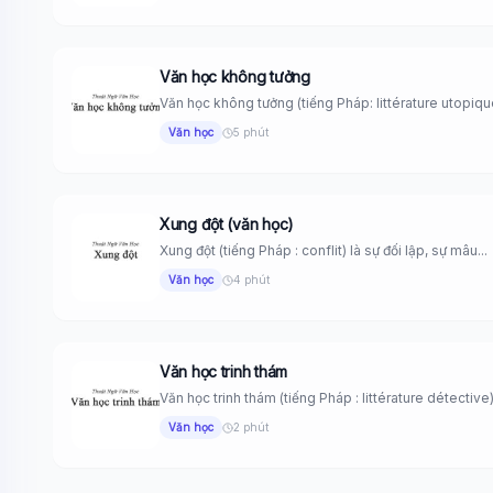
Văn học không tưởng
Văn học không tưởng (tiếng Pháp: littérature utopique
Văn học
5 phút
Xung đột (văn học)
Xung đột (tiếng Pháp : conflit) là sự đối lập, sự mâu...
Văn học
4 phút
Văn học trinh thám
Văn học trinh thám (tiếng Pháp : littérature détective) 
Văn học
2 phút