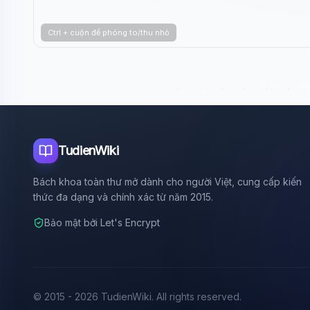
Ctrl + cuộn để phóng to/thu nhỏ
TudienWiki
Bách khoa toàn thư mở dành cho người Việt, cung cấp kiến
thức đa dạng và chính xác từ năm 2015.
Bảo mật bởi Let's Encrypt
© 2015 - 2026 TudienWiki. All rights reserved.