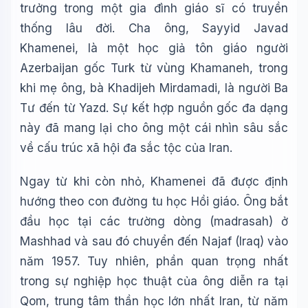
trưởng trong một gia đình giáo sĩ có truyền
🪐 Sao Mộc là gì?
thống lâu đời. Cha ông, Sayyid Javad
📚 Lịch sử Việt Nam
Khamenei, là một học giả tôn giáo người
🔬 Albert Einstein
Azerbaijan gốc Turk từ vùng Khamaneh, trong
khi mẹ ông, bà Khadijeh Mirdamadi, là người Ba
Tư đến từ Yazd. Sự kết hợp nguồn gốc đa dạng
này đã mang lại cho ông một cái nhìn sâu sắc
về cấu trúc xã hội đa sắc tộc của Iran.
Ngay từ khi còn nhỏ, Khamenei đã được định
hướng theo con đường tu học Hồi giáo. Ông bắt
đầu học tại các trường dòng (madrasah) ở
Mashhad và sau đó chuyển đến Najaf (Iraq) vào
năm 1957. Tuy nhiên, phần quan trọng nhất
trong sự nghiệp học thuật của ông diễn ra tại
Qom, trung tâm thần học lớn nhất Iran, từ năm