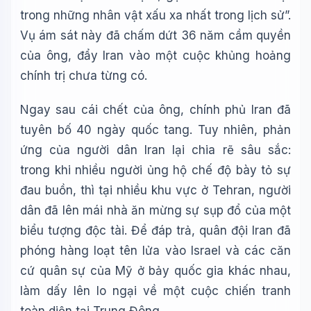
trong những nhân vật xấu xa nhất trong lịch sử”.
Vụ ám sát này đã chấm dứt 36 năm cầm quyền
của ông, đẩy Iran vào một cuộc khủng hoảng
chính trị chưa từng có.
Ngay sau cái chết của ông, chính phủ Iran đã
tuyên bố 40 ngày quốc tang. Tuy nhiên, phản
ứng của người dân Iran lại chia rẽ sâu sắc:
trong khi nhiều người ủng hộ chế độ bày tỏ sự
đau buồn, thì tại nhiều khu vực ở Tehran, người
dân đã lên mái nhà ăn mừng sự sụp đổ của một
biểu tượng độc tài. Để đáp trả, quân đội Iran đã
phóng hàng loạt tên lửa vào Israel và các căn
cứ quân sự của Mỹ ở bảy quốc gia khác nhau,
làm dấy lên lo ngại về một cuộc chiến tranh