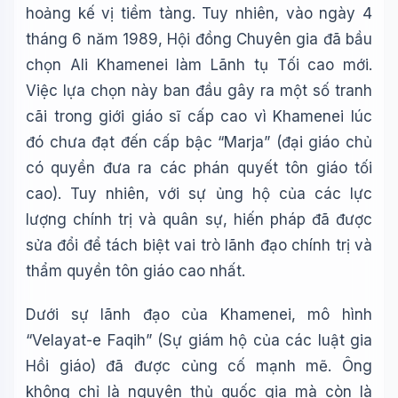
hoảng kế vị tiềm tàng. Tuy nhiên, vào ngày 4
tháng 6 năm 1989, Hội đồng Chuyên gia đã bầu
chọn Ali Khamenei làm Lãnh tụ Tối cao mới.
Việc lựa chọn này ban đầu gây ra một số tranh
cãi trong giới giáo sĩ cấp cao vì Khamenei lúc
đó chưa đạt đến cấp bậc “Marja” (đại giáo chủ
có quyền đưa ra các phán quyết tôn giáo tối
cao). Tuy nhiên, với sự ủng hộ của các lực
lượng chính trị và quân sự, hiến pháp đã được
sửa đổi để tách biệt vai trò lãnh đạo chính trị và
thẩm quyền tôn giáo cao nhất.
Dưới sự lãnh đạo của Khamenei, mô hình
“Velayat-e Faqih” (Sự giám hộ của các luật gia
Hồi giáo) đã được củng cố mạnh mẽ. Ông
không chỉ là nguyên thủ quốc gia mà còn là