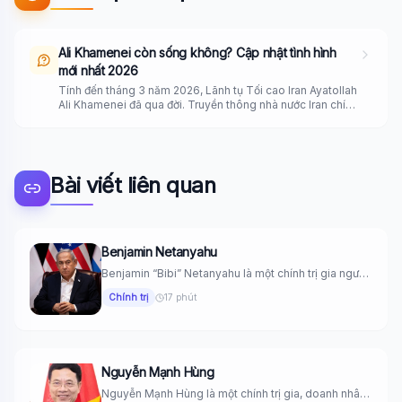
Ali Khamenei còn sống không? Cập nhật tình hình
mới nhất 2026
Tính đến tháng 3 năm 2026, Lãnh tụ Tối cao Iran Ayatollah
Ali Khamenei đã qua đời. Truyền thông nhà nước Iran chính
thức xác nhận ông thiệt mạng vào ngày 1/3/2026 sau các
cuộc không kích của Israel vào khu nhà riêng tại Tehran.
Sự kiện này gây chấn động toàn cầu và Iran đã ban bố 40
ngày quốc tang.
Bài viết liên quan
Benjamin Netanyahu
Benjamin “Bibi” Netanyahu là một chính trị gia người
Israel, hiện đang...
Chính trị
17 phút
Nguyễn Mạnh Hùng
Nguyễn Mạnh Hùng là một chính trị gia, doanh nhân