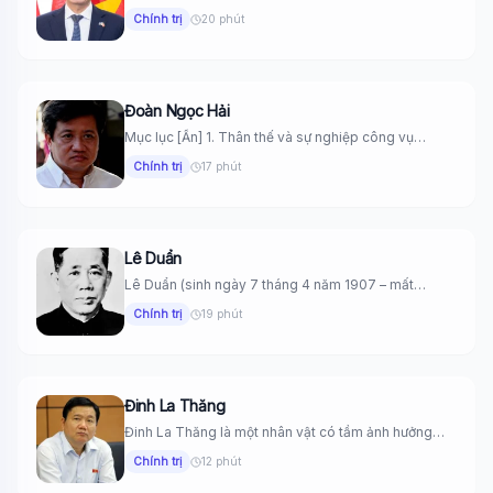
và sĩ...
Chính trị
20 phút
Đoàn Ngọc Hải
Mục lục [Ẩn] 1. Thân thế và sự nghiệp công vụ
(1969–2015)...
Chính trị
17 phút
Lê Duẩn
Lê Duẩn (sinh ngày 7 tháng 4 năm 1907 – mất
ngày...
Chính trị
19 phút
Đinh La Thăng
Đinh La Thăng là một nhân vật có tầm ảnh hưởng
trong...
Chính trị
12 phút