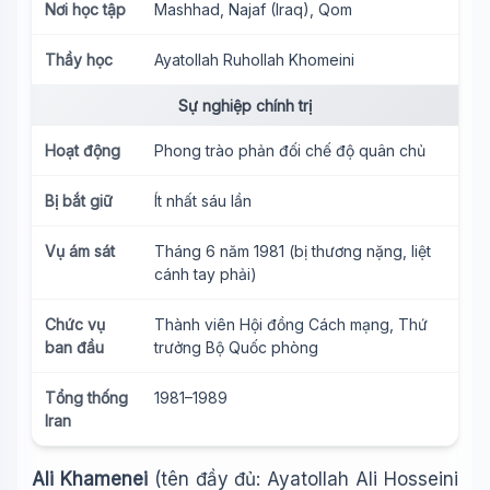
Nơi học tập
Mashhad, Najaf (Iraq), Qom
Thầy học
Ayatollah Ruhollah Khomeini
Sự nghiệp chính trị
Hoạt động
Phong trào phản đối chế độ quân chủ
Bị bắt giữ
Ít nhất sáu lần
Vụ ám sát
Tháng 6 năm 1981 (bị thương nặng, liệt
cánh tay phải)
Chức vụ
Thành viên Hội đồng Cách mạng, Thứ
ban đầu
trưởng Bộ Quốc phòng
Tổng thống
1981–1989
Iran
Ali Khamenei
(tên đầy đủ: Ayatollah Ali Hosseini