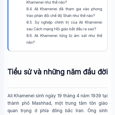
Khamenei như thế nào?
8.4. Ali Khamenei đã tham gia vào phong
trào phản đối chế độ Shah như thế nào?
8.5. Sự nghiệp chính trị của Ali Khamenei
sau Cách mạng Hồi giáo bắt đầu ra sao?
8.6. Ali Khamenei từng bị ám sát như thế
nào?
Wiki Trợ Lý
🤖
Sẵn sàng hỗ trợ
Tiểu sử và những năm đầu đời
🎓
Ali Khamenei sinh ngày 19 tháng 4 năm 1939 tại
Xin chào!
thành phố Mashhad, một trung tâm tôn giáo
Tôi là trợ lý AI của TuDienWiki. Hãy hỏi tôi bất kỳ điều gì
về các bài viết trên Wiki!
quan trọng ở phía đông bắc Iran. Ông sinh