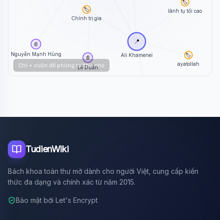
🏷️
🏷️
lãnh tụ tối cao
Chính trị gia
📍
📄
Nguyễn Mạnh Hùng
🏷️
Ali Khamenei
📄
ayatollah
Ctrl + cuộn để phóng to/thu nhỏ
Lê Duẩn
🏷️
mất 2026
TudienWiki
Bách khoa toàn thư mở dành cho người Việt, cung cấp kiến
thức đa dạng và chính xác từ năm 2015.
Bảo mật bởi Let's Encrypt