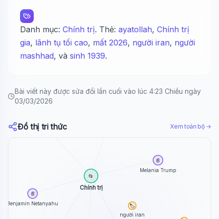
Danh mục:
Chính trị
. Thẻ:
ayatollah
,
Chính trị
gia
,
lãnh tụ tối cao
,
mất 2026
,
người iran
,
người
mashhad
, và
sinh 1939
.
Bài viết này được sửa đổi lần cuối vào lúc 4:23 Chiều ngày
03/03/2026
📄
📄
Đồ thị tri thức
Xem toàn bộ →
Hội Liên hiệp Phụ...
Thomas Jefferson
📄
Melania Trump
📂
Chính trị
📄
Benjamin Netanyahu
🏷️
người iran