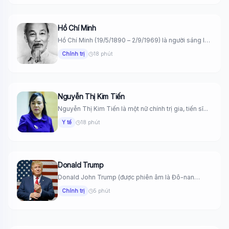
Hồ Chí Minh
Hồ Chí Minh (19/5/1890 – 2/9/1969) là người sáng lập
Đảng Cộng...
Chính trị
18 phút
Nguyễn Thị Kim Tiến
Nguyễn Thị Kim Tiến là một nữ chính trị gia, tiến sĩ...
Y tế
18 phút
Donald Trump
Donald John Trump (được phiên âm là Đô-nan
Trăm) sinh ngày 14 tháng...
Chính trị
5 phút