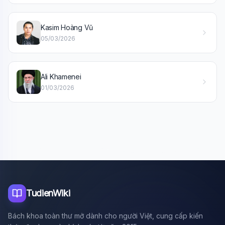
Xin chào!
Kasim Hoàng Vũ
Tôi là trợ lý AI của TuDienWiki. Hãy hỏi tôi bất kỳ điều gì
05/03/2026
về các bài viết trên Wiki!
🪐 Sao Mộc là gì?
Ali Khamenei
📚 Lịch sử Việt Nam
01/03/2026
🔬 Albert Einstein
TudienWiki
Bách khoa toàn thư mở dành cho người Việt, cung cấp kiến