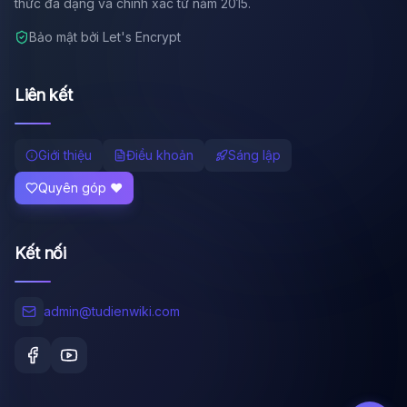
thức đa dạng và chính xác từ năm 2015.
Bảo mật bởi Let's Encrypt
Liên kết
Giới thiệu
Điều khoản
Sáng lập
Quyên góp ❤️
Kết nối
admin@tudienwiki.com