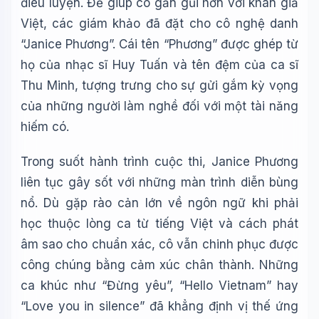
điêu luyện. Để giúp cô gần gũi hơn với khán giả
Việt, các giám khảo đã đặt cho cô nghệ danh
“Janice Phương”. Cái tên “Phương” được ghép từ
họ của nhạc sĩ Huy Tuấn và tên đệm của ca sĩ
Thu Minh, tượng trưng cho sự gửi gắm kỳ vọng
của những người làm nghề đối với một tài năng
hiếm có.
Trong suốt hành trình cuộc thi, Janice Phương
liên tục gây sốt với những màn trình diễn bùng
nổ. Dù gặp rào cản lớn về ngôn ngữ khi phải
học thuộc lòng ca từ tiếng Việt và cách phát
âm sao cho chuẩn xác, cô vẫn chinh phục được
công chúng bằng cảm xúc chân thành. Những
ca khúc như “Đừng yêu”, “Hello Vietnam” hay
“Love you in silence” đã khẳng định vị thế ứng