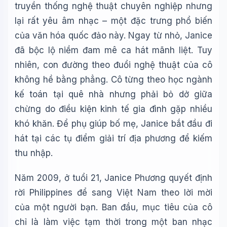
🎓
truyền thống nghệ thuật chuyên nghiệp nhưng
lại rất yêu âm nhạc – một đặc trưng phổ biến
của văn hóa quốc đảo này. Ngay từ nhỏ, Janice
Xin chào!
đã bộc lộ niềm đam mê ca hát mãnh liệt. Tuy
Tôi là trợ lý AI của TuDienWiki. Hãy hỏi tôi bất kỳ điều gì
về các bài viết trên Wiki!
nhiên, con đường theo đuổi nghệ thuật của cô
không hề bằng phẳng. Cô từng theo học ngành
🪐 Sao Mộc là gì?
kế toán tại quê nhà nhưng phải bỏ dở giữa
📚 Lịch sử Việt Nam
chừng do điều kiện kinh tế gia đình gặp nhiều
🔬 Albert Einstein
khó khăn. Để phụ giúp bố mẹ, Janice bắt đầu đi
hát tại các tụ điểm giải trí địa phương để kiếm
thu nhập.
Năm 2009, ở tuổi 21, Janice Phương quyết định
rời Philippines để sang Việt Nam theo lời mời
của một người bạn. Ban đầu, mục tiêu của cô
chỉ là làm việc tạm thời trong một ban nhạc