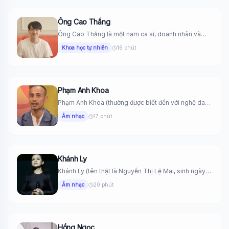
Ông Cao Thắng
Ông Cao Thắng là một nam ca sĩ, doanh nhân và
nhà...
Khoa học tự nhiên
16 phút
Phạm Anh Khoa
Phạm Anh Khoa (thường được biết đến với nghệ danh
PAK) là...
Âm nhạc
17 phút
Khánh Ly
Khánh Ly (tên thật là Nguyễn Thị Lệ Mai, sinh ngày
6...
Âm nhạc
20 phút
Hồng Ngọc