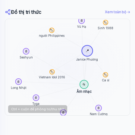
Đồ thị tri thức
Xem toàn bộ →
📄
🏷️
Vũ Hạ
Sinh 1988
🏷️
người Philippines
📍
📄
Seohyun
Janice Phương
🏷️
🏷️
Vietnam Idol 2016
Ca sĩ
📄
📂
Long Nhật
Âm nhạc
📄
Tyga
📄
Ctrl + cuộn để phóng to/thu nhỏ
📄
Nam Cường
Trạm Dừng Cảm Xúc