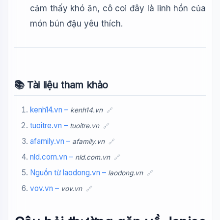
cảm thấy khó ăn, cô coi đây là linh hồn của
món bún đậu yêu thích.
📚 Tài liệu tham khảo
kenh14.vn –
kenh14.vn
🔗
tuoitre.vn –
tuoitre.vn
🔗
afamily.vn –
afamily.vn
🔗
nld.com.vn –
nld.com.vn
🔗
Nguồn từ laodong.vn –
laodong.vn
🔗
vov.vn –
vov.vn
🔗