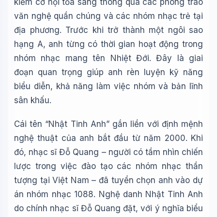
kiếm cơ hội tỏa sáng thông qua các phong trào
🪐 Sao Mộc là gì?
văn nghệ quần chúng và các nhóm nhạc trẻ tại
📚 Lịch sử Việt Nam
địa phương. Trước khi trở thành một ngôi sao
🔬 Albert Einstein
hạng A, anh từng có thời gian hoạt động trong
nhóm nhạc mang tên Nhiệt Đới. Đây là giai
đoạn quan trọng giúp anh rèn luyện kỹ năng
biểu diễn, khả năng làm việc nhóm và bản lĩnh
sân khấu.
Cái tên “Nhật Tinh Anh” gắn liền với định mệnh
nghệ thuật của anh bắt đầu từ năm 2000. Khi
đó, nhạc sĩ Đỗ Quang – người có tầm nhìn chiến
lược trong việc đào tạo các nhóm nhạc thần
tượng tại Việt Nam – đã tuyển chọn anh vào dự
án nhóm nhạc 1088. Nghệ danh Nhật Tinh Anh
do chính nhạc sĩ Đỗ Quang đặt, với ý nghĩa biểu