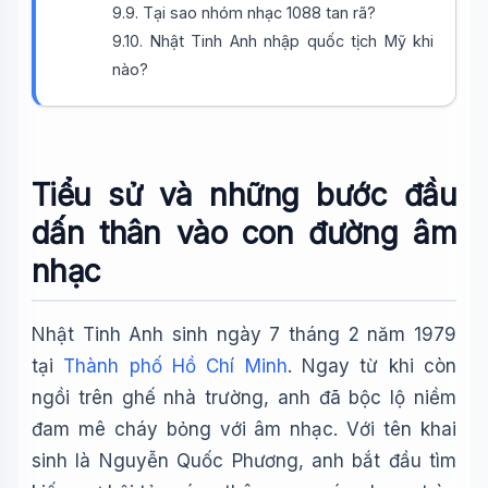
9.9. Tại sao nhóm nhạc 1088 tan rã?
9.10. Nhật Tinh Anh nhập quốc tịch Mỹ khi
nào?
Tiểu sử và những bước đầu
dấn thân vào con đường âm
Wiki Trợ Lý
🤖
Sẵn sàng hỗ trợ
nhạc
Nhật Tinh Anh sinh ngày 7 tháng 2 năm 1979
🎓
tại
Thành phố Hồ Chí Minh
. Ngay từ khi còn
ngồi trên ghế nhà trường, anh đã bộc lộ niềm
Xin chào!
đam mê cháy bỏng với âm nhạc. Với tên khai
Tôi là trợ lý AI của TuDienWiki. Hãy hỏi tôi bất kỳ điều gì
về các bài viết trên Wiki!
sinh là Nguyễn Quốc Phương, anh bắt đầu tìm