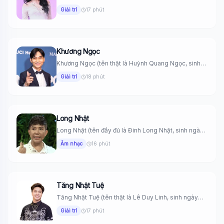
ngày...
Giải trí
17 phút
Khương Ngọc
Khương Ngọc (tên thật là Huỳnh Quang Ngọc, sinh
ngày 26 tháng...
Giải trí
18 phút
Long Nhật
Long Nhật (tên đầy đủ là Đinh Long Nhật, sinh ngày
19...
Âm nhạc
16 phút
Tăng Nhật Tuệ
Tăng Nhật Tuệ (tên thật là Lê Duy Linh, sinh ngày
24...
Giải trí
17 phút