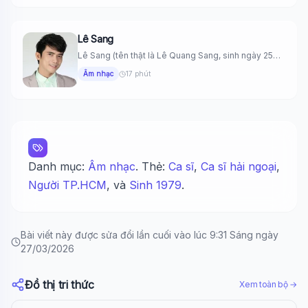
Lê Sang
Lê Sang (tên thật là Lê Quang Sang, sinh ngày 25
tháng...
Âm nhạc
17 phút
Danh mục:
Âm nhạc
. Thẻ:
Ca sĩ
,
Ca sĩ hải ngoại
,
Người TP.HCM
, và
Sinh 1979
.
Bài viết này được sửa đổi lần cuối vào lúc 9:31 Sáng ngày
27/03/2026
Đồ thị tri thức
Xem toàn bộ →