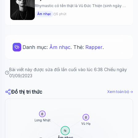
Rhymastic có tên thật là Vũ Đức Thiện (sinh ngày 8
tháng...
Âm nhạc
5 phút
Danh mục:
Âm nhạc
. Thẻ:
Rapper
.
Bài viết này được sửa đổi lần cuối vào lúc 6:38 Chiều ngày
01/09/2023
Đồ thị tri thức
Xem toàn bộ →
📄
📄
Long Nhật
Vũ Hạ
📂
Âm nhạc