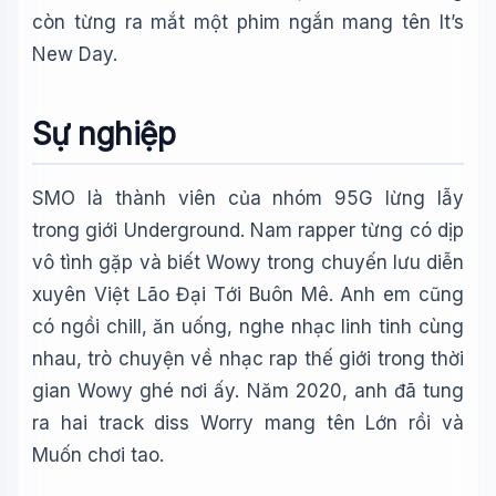
còn từng ra mắt một phim ngắn mang tên It’s
🪐 Sao Mộc là gì?
New Day.
📚 Lịch sử Việt Nam
🔬 Albert Einstein
Sự nghiệp
SMO là thành viên của nhóm 95G lừng lẫy
trong giới Underground. Nam rapper từng có dịp
vô tình gặp và biết Wowy trong chuyến lưu diễn
xuyên Việt Lão Đại Tới Buôn Mê. Anh em cũng
có ngồi chill, ăn uống, nghe nhạc linh tinh cùng
nhau, trò chuyện về nhạc rap thế giới trong thời
gian Wowy ghé nơi ấy. Năm 2020, anh đã tung
ra hai track diss Worry mang tên Lớn rồi và
Muốn chơi tao.