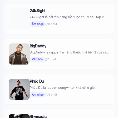
24k.Right
24k.Right là cái tên đang rất được chú ý sau tập 2...
Âm nhạc
8 phút
BigDaddy
BigDaddy là rapper tài năng thuộc thế hệ F2 của rap
Việt...
Văn hóa
7 phút
Phúc Du
Phúc Du là rapper, songwriter khá nổi ở giới
underground, tài năng...
Âm nhạc
8 phút
Rhymastic