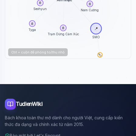
📄
📄
Seohyun
Nam Cường
📄
📄
📍
Tyga
Trạm Dừng Cảm Xúc
SMO
Ctrl + cuộn để phóng to/thu nhỏ
🏷️
Rapper
TudienWiki
Bách khoa toàn thư mở dành cho người Việt, cung cấp kiến
thức đa dạng và chính xác từ năm 2015.
Bảo mật bởi Let's Encrypt