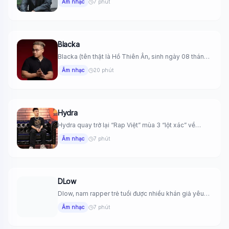
Âm nhạc
7 phút
Blacka
Blacka (tên thật là Hồ Thiên Ân, sinh ngày 08 tháng
11...
Âm nhạc
20 phút
Hydra
Hydra quay trở lại “Rap Việt” mùa 3 “lột xác” về
ngoại...
Âm nhạc
7 phút
DLow
Dlow, nam rapper trẻ tuổi được nhiều khán giả yêu
mến với...
Âm nhạc
7 phút