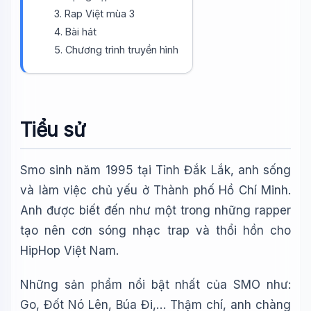
3. Rap Việt mùa 3
4. Bài hát
5. Chương trình truyền hình
Tiểu sử
Wiki Trợ Lý
🤖
Smo sinh năm 1995 tại Tỉnh Đắk Lắk, anh sống
Sẵn sàng hỗ trợ
và làm việc chủ yếu ở Thành phố Hồ Chí Minh.
Anh được biết đến như một trong những rapper
🎓
tạo nên cơn sóng nhạc trap và thổi hồn cho
HipHop Việt Nam.
Xin chào!
Những sản phẩm nổi bật nhất của SMO như:
Tôi là trợ lý AI của TuDienWiki. Hãy hỏi tôi bất kỳ điều gì
Go, Đốt Nó Lên, Búa Đi,… Thậm chí, anh chàng
về các bài viết trên Wiki!