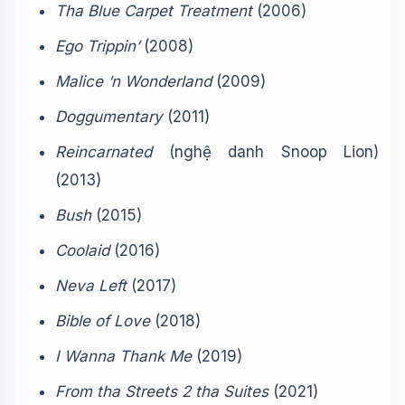
Tha Blue Carpet Treatment
(2006)
Ego Trippin’
(2008)
Malice ‘n Wonderland
(2009)
Doggumentary
(2011)
Reincarnated
(nghệ danh Snoop Lion)
(2013)
Bush
(2015)
Coolaid
(2016)
Neva Left
(2017)
Bible of Love
(2018)
I Wanna Thank Me
(2019)
From tha Streets 2 tha Suites
(2021)