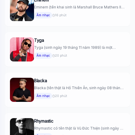
Eminem (tên khai sinh là Marshall Bruce Mathers III)
là một rapper,...
Âm nhạc
16 phút
Tyga
Tyga (sinh ngày 19 tháng 11 năm 1989) là một
rapper, ca...
Âm nhạc
20 phút
Blacka
Blacka (tên thật là Hồ Thiên Ân, sinh ngày 08 tháng
11...
Âm nhạc
20 phút
Rhymastic
Rhymastic có tên thật là Vũ Đức Thiện (sinh ngày 8
tháng...