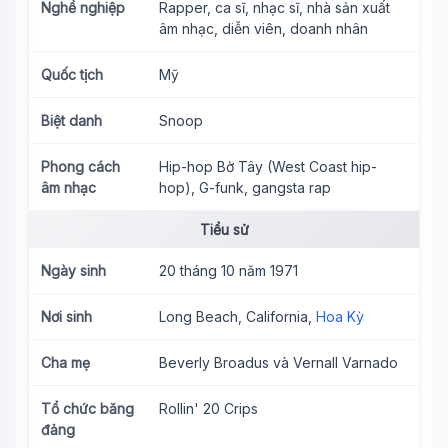
Nghề nghiệp
Rapper, ca sĩ, nhạc sĩ, nhà sản xuất
âm nhạc, diễn viên, doanh nhân
Quốc tịch
Mỹ
Biệt danh
Snoop
Phong cách
Hip-hop Bờ Tây (West Coast hip-
âm nhạc
hop), G-funk, gangsta rap
Tiểu sử
Ngày sinh
20 tháng 10 năm 1971
Nơi sinh
Long Beach, California,
Hoa Kỳ
Cha mẹ
Beverly Broadus và Vernall Varnado
Tổ chức băng
Rollin' 20 Crips
đảng