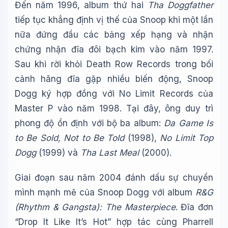
Đến năm 1996, album thứ hai
Tha Doggfather
tiếp tục khẳng định vị thế của Snoop khi một lần
nữa đứng đầu các bảng xếp hạng và nhận
chứng nhận đĩa đôi bạch kim vào năm 1997.
Sau khi rời khỏi Death Row Records trong bối
cảnh hãng đĩa gặp nhiều biến động, Snoop
Dogg ký hợp đồng với No Limit Records của
Master P vào năm 1998. Tại đây, ông duy trì
phong độ ổn định với bộ ba album:
Da Game Is
to Be Sold, Not to Be Told
(1998),
No Limit Top
Dogg
(1999) và
Tha Last Meal
(2000).
Giai đoạn sau năm 2004 đánh dấu sự chuyển
mình mạnh mẽ của Snoop Dogg với album
R&G
(Rhythm & Gangsta): The Masterpiece
. Đĩa đơn
“Drop It Like It’s Hot” hợp tác cùng Pharrell