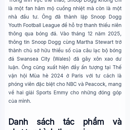
Trong lĩnh vực thể thao, Snoop Dogg không chỉ
là một fan hâm mộ cuồng nhiệt mà còn là một
nhà đầu tư. Ông đã thành lập Snoop Dogg
Youth Football League để hỗ trợ thanh thiếu niên
thông qua bóng đá. Vào tháng 12 năm 2025,
thông tin Snoop Dogg cùng Martha Stewart trở
thành chủ sở hữu thiểu số của câu lạc bộ bóng
đá Swansea City (Wales) đã gây xôn xao dư
luận. Ông cũng xuất hiện đầy ấn tượng tại Thế
vận hội Mùa hè 2024 ở Paris với tư cách là
phóng viên đặc biệt cho NBC và Peacock, mang
về hai giải Sports Emmy cho những đóng góp
của mình.
Danh sách tác phẩm và