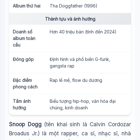
Album thứ hai
Tha Doggfather (1996)
Thành tựu và ảnh hưởng
Doanh số
Hơn 40 triệu bản (tính đến 2024)
album toàn
cầu
Đóng góp
Định hình và phổ biến G-funk,
gangsta rap
Đặc điểm
Rap lề mề, flow du dương
phong cách
Tầm ảnh
Biểu tượng hip-hop, văn hóa đại
hưởng
chúng, kinh doanh
Snoop Dogg
(tên khai sinh là Calvin Cordozar
Broadus Jr.) là một rapper, ca sĩ, nhạc sĩ, nhà