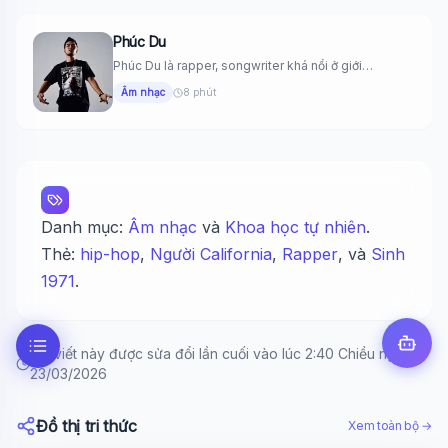
Phúc Du
Phúc Du là rapper, songwriter khá nổi ở giới
underground, tài năng...
Âm nhạc
8 phút
Danh mục:
Âm nhạc
và
Khoa học tự nhiên
.
Thẻ:
hip-hop
,
Người California
,
Rapper
, và
Sinh
1971
.
Bài viết này được sửa đổi lần cuối vào lúc 2:40 Chiều ngày
23/03/2026
Đồ thị tri thức
Xem toàn bộ →