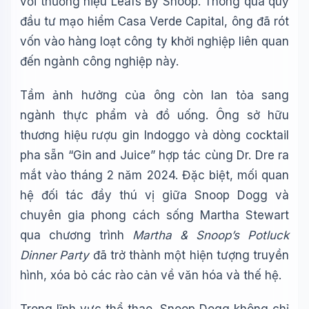
với thương hiệu Leafs By Snoop. Thông qua quỹ
đầu tư mạo hiểm Casa Verde Capital, ông đã rót
vốn vào hàng loạt công ty khởi nghiệp liên quan
đến ngành công nghiệp này.
Tầm ảnh hưởng của ông còn lan tỏa sang
ngành thực phẩm và đồ uống. Ông sở hữu
thương hiệu rượu gin Indoggo và dòng cocktail
pha sẵn “Gin and Juice” hợp tác cùng Dr. Dre ra
mắt vào tháng 2 năm 2024. Đặc biệt, mối quan
hệ đối tác đầy thú vị giữa Snoop Dogg và
chuyên gia phong cách sống Martha Stewart
qua chương trình
Martha & Snoop’s Potluck
Dinner Party
đã trở thành một hiện tượng truyền
hình, xóa bỏ các rào cản về văn hóa và thế hệ.