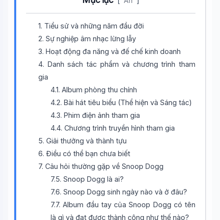
[
Ẩn
]
1. Tiểu sử và những năm đầu đời
2. Sự nghiệp âm nhạc lừng lẫy
3. Hoạt động đa năng và đế chế kinh doanh
4. Danh sách tác phẩm và chương trình tham
gia
4.1. Album phòng thu chính
4.2. Bài hát tiêu biểu (Thể hiện và Sáng tác)
Wiki Trợ Lý
🤖
4.3. Phim điện ảnh tham gia
Sẵn sàng hỗ trợ
4.4. Chương trình truyền hình tham gia
5. Giải thưởng và thành tựu
6. Điều có thể bạn chưa biết
🎓
7. Câu hỏi thường gặp về Snoop Dogg
7.5. Snoop Dogg là ai?
Xin chào!
7.6. Snoop Dogg sinh ngày nào và ở đâu?
Tôi là trợ lý AI của TuDienWiki. Hãy hỏi tôi bất kỳ điều gì
7.7. Album đầu tay của Snoop Dogg có tên
về các bài viết trên Wiki!
là gì và đạt được thành công như thế nào?