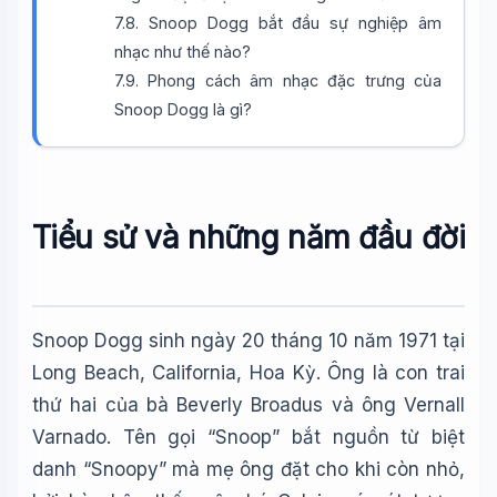
🪐 Sao Mộc là gì?
7.8. Snoop Dogg bắt đầu sự nghiệp âm
📚 Lịch sử Việt Nam
nhạc như thế nào?
7.9. Phong cách âm nhạc đặc trưng của
🔬 Albert Einstein
Snoop Dogg là gì?
Tiểu sử và những năm đầu đời
Snoop Dogg sinh ngày 20 tháng 10 năm 1971 tại
Long Beach, California, Hoa Kỳ. Ông là con trai
thứ hai của bà Beverly Broadus và ông Vernall
Varnado. Tên gọi “Snoop” bắt nguồn từ biệt
danh “Snoopy” mà mẹ ông đặt cho khi còn nhỏ,