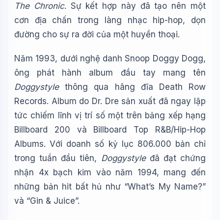
The Chronic
. Sự kết hợp này đã tạo nên một
cơn địa chấn trong làng nhạc hip-hop, dọn
đường cho sự ra đời của một huyền thoại.
Năm 1993, dưới nghệ danh Snoop Doggy Dogg,
ông phát hành album đầu tay mang tên
Doggystyle
thông qua hãng đĩa Death Row
Records. Album do Dr. Dre sản xuất đã ngay lập
tức chiếm lĩnh vị trí số một trên bảng xếp hạng
Billboard 200 và Billboard Top R&B/Hip-Hop
Albums. Với doanh số kỷ lục 806.000 bản chỉ
trong tuần đầu tiên,
Doggystyle
đã đạt chứng
nhận 4x bạch kim vào năm 1994, mang đến
những bản hit bất hủ như “What’s My Name?”
và “Gin & Juice”.