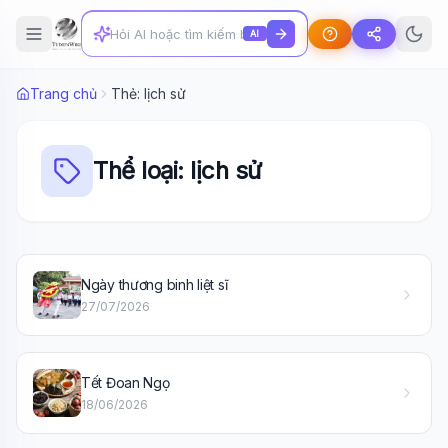
AI
Trang chủ
Thẻ: lịch sử
Thể loại: lịch sử
Ngày thương binh liệt sĩ
27/07/2026
Wiki Trợ Lý
🤖
Sẵn sàng hỗ trợ
Tết Đoan Ngọ
18/06/2026