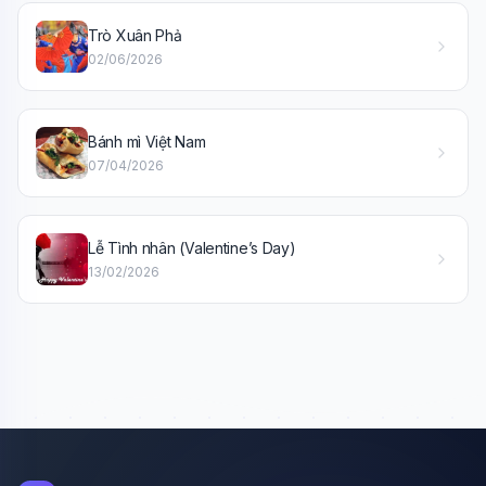
🎓
Trò Xuân Phả
02/06/2026
Xin chào!
Tôi là trợ lý AI của TuDienWiki. Hãy hỏi tôi bất kỳ điều gì
về các bài viết trên Wiki!
Bánh mì Việt Nam
🪐 Sao Mộc là gì?
07/04/2026
📚 Lịch sử Việt Nam
🔬 Albert Einstein
Lễ Tình nhân (Valentine’s Day)
13/02/2026