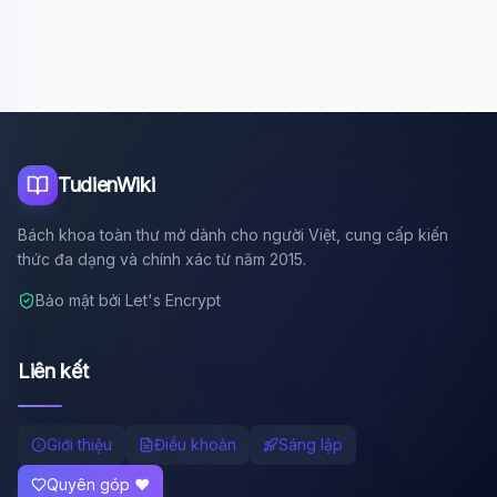
Xin chào!
Tôi là trợ lý AI của TuDienWiki. Hãy hỏi tôi bất kỳ điều gì
về các bài viết trên Wiki!
🪐 Sao Mộc là gì?
📚 Lịch sử Việt Nam
🔬 Albert Einstein
TudienWiki
Bách khoa toàn thư mở dành cho người Việt, cung cấp kiến
thức đa dạng và chính xác từ năm 2015.
Bảo mật bởi Let's Encrypt
Liên kết
Giới thiệu
Điều khoản
Sáng lập
Quyên góp ❤️