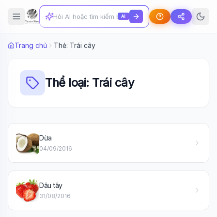
AI
Trang chủ
Thẻ: Trái cây
Thể loại: Trái cây
Dừa
Wiki Trợ Lý
🤖
04/09/2016
Sẵn sàng hỗ trợ
Dâu tây
🎓
31/08/2016