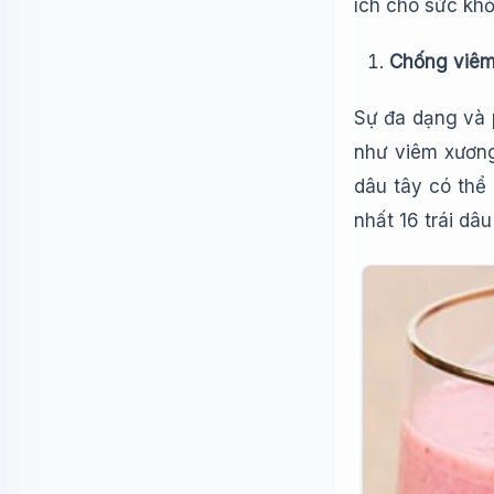
ích cho sức khỏ
Chống viê
Sự đa dạng và 
như viêm xương
dâu tây có thể
nhất 16 trái dâ