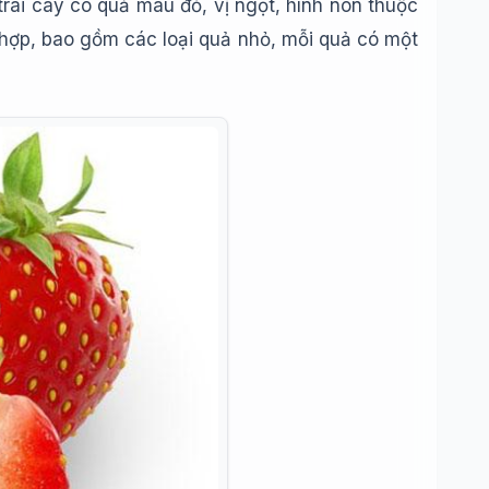
trái cây có quả màu đỏ, vị ngọt, hình nón thuộc
 hợp, bao gồm các loại quả nhỏ, mỗi quả có một