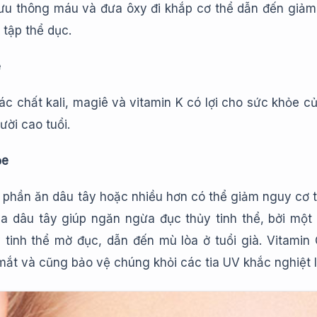
 lưu thông máu và đưa ôxy đi khắp cơ thể dẫn đến giảm
 tập thể dục.
e
ác chất kali, magiê và vitamin K có lợi cho sức khỏe 
ời cao tuổi.
ỏe
 phần ăn dâu tây hoặc nhiều hơn có thể giảm nguy cơ th
ủa dâu tây giúp ngăn ngừa đục thủy tinh thể, bởi một
 tinh thể mờ đục, dẫn đến mù lòa ở tuổi già. Vitamin
ắt và cũng bảo vệ chúng khỏi các tia UV khắc nghiệt 