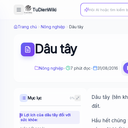
TuDienWiki
Trang chủ
Nông nghiệp
Dâu tây
Dâu tây
Nông nghiệp
•
7 phút đọc
•
31/08/2016
Dâu tây (tên kh
Mục lục
0%
đất.
9 Lợi ích của dâu tây đối với
sức khỏe:
Hầu hết chúng 