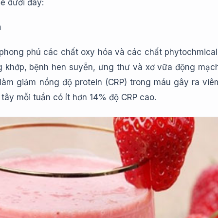
e dưới đây:
m
phong phú các chất oxy hóa và các chất phytochmical t
 khớp, bệnh hen suyễn, ưng thư và xơ vữa động mạch
 làm giảm nồng độ protein (CRP) trong máu gây ra viê
u tây mỗi tuần có ít hơn 14% độ CRP cao.