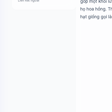
Liên kết ngoài
góp một khối lư
họ hoa hồng. Th
hạt giống gọi l