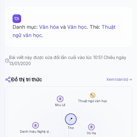
Danh mục:
Văn hóa
và
Văn học
. Thẻ:
Thuật
ngữ văn học
.
Bài viết này được sửa đổi lần cuối vào lúc 10:51 Chiều ngày
13/01/2020
Đồ thị tri thức
Xem toàn bộ →
🏷️
📄
Thuật ngữ văn học
Miu Lê
📍
📄
📄
Thơ
Danh hiệu Nghệ sĩ...
Vũ Hạ