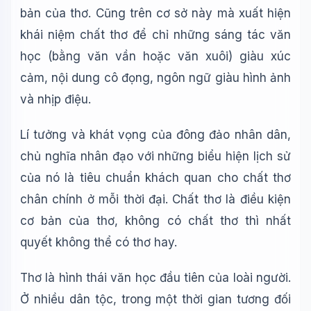
bản của thơ. Cũng trên cơ sở này mà xuất hiện
khái niệm chất thơ để chỉ những sáng tác văn
Wiki Trợ Lý
🤖
Sẵn sàng hỗ trợ
học (bằng văn vần hoặc văn xuôi) giàu xúc
cảm, nội dung cô đọng, ngôn ngữ giàu hình ảnh
và nhịp điệu.
🎓
Lí tưởng và khát vọng của đông đảo nhân dân,
Xin chào!
chủ nghĩa nhân đạo với những biểu hiện lịch sử
Tôi là trợ lý AI của TuDienWiki. Hãy hỏi tôi bất kỳ điều gì
về các bài viết trên Wiki!
của nó là tiêu chuẩn khách quan cho chất thơ
chân chính ở mỗi thời đại. Chất thơ là điều kiện
🪐 Sao Mộc là gì?
cơ bản của thơ, không có chất thơ thì nhất
📚 Lịch sử Việt Nam
quyết không thể có thơ hay.
🔬 Albert Einstein
Thơ là hình thái văn học đầu tiên của loài người.
Ở nhiều dân tộc, trong một thời gian tương đối