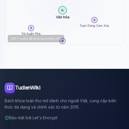
📂
Văn hóa
📄
Trạm Dừng Cảm Xúc
📄
Trò Xuân Phả
Ctrl + cuộn để phóng to/thu nhỏ
📄
Trác Thúy Miêu
TudienWiki
Bách khoa toàn thư mở dành cho người Việt, cung cấp kiến
thức đa dạng và chính xác từ năm 2015.
Bảo mật bởi Let's Encrypt