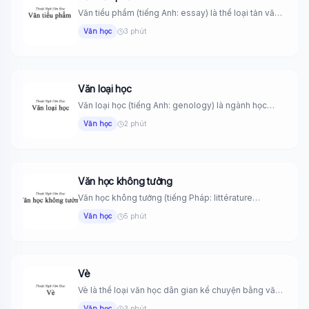
Văn tiểu phẩm (tiếng Anh: essay) là thể loại tản văn
ngắn...
Văn học
3 phút
Văn loại học
Văn loại học (tiếng Anh: genology) là ngành học
nghiên cứu cách...
Văn học
2 phút
Văn học không tưởng
Văn học không tưởng (tiếng Pháp: littérature
utopique) là sáng tác văn...
Văn học
5 phút
Vè
Vè là thể loại văn học dân gian kể chuyện bằng văn
vần,...
Văn học
3 phút