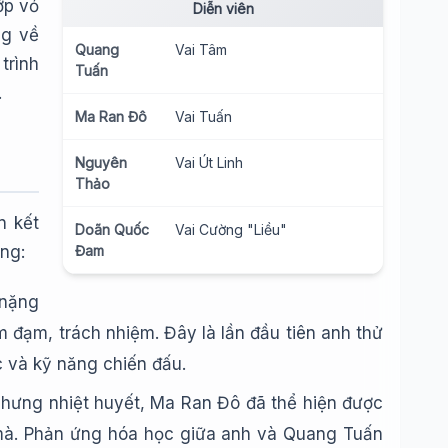
ớp vỏ
Diễn viên
ng về
Quang
Vai Tâm
trình
Tuấn
.
Ma Ran Đô
Vai Tuấn
Nguyên
Vai Út Linh
Thảo
n kết
Doãn Quốc
Vai Cường "Liều"
ng:
Đam
 nặng
 đạm, trách nhiệm. Đây là lần đầu tiên anh thử
ực và kỹ năng chiến đấu.
nhưng nhiệt huyết, Ma Ran Đô đã thể hiện được
mà. Phản ứng hóa học giữa anh và Quang Tuấn