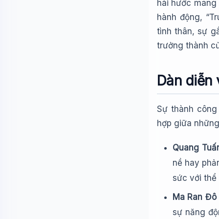
hài hước mang 
hành động, “T
tình thân, sự 
trưởng thành củ
Dàn diễn 
Sự thành công 
hợp giữa những
Quang Tuấn
nề hay phản
sức với thể
Ma Ran Đô (
sự năng độ