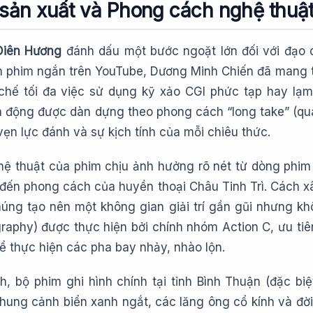
 sản xuất và Phong cách nghệ thuậ
Diên Hương
đánh dấu một bước ngoặt lớn đối với đạo d
àm phim ngắn trên YouTube, Dương Minh Chiến đã mang 
chế tối đa việc sử dụng kỹ xảo CGI phức tạp hay lạm 
 động được dàn dựng theo phong cách “long take” (quay
ẹn lực đánh và sự kịch tính của mỗi chiêu thức.
ệ thuật của phim chịu ảnh hưởng rõ nét từ dòng phim
ân đến phong cách của huyền thoại Châu Tinh Trì. Cách x
 phúng tạo nên một không gian giải trí gần gũi nhưng 
raphy) được thực hiện bởi chính nhóm Action C, ưu tiê
ể thực hiện các pha bay nhảy, nhào lộn.
h, bộ phim ghi hình chính tại tỉnh Bình Thuận (đặc b
hung cảnh biển xanh ngắt, các lăng ông cổ kính và đời