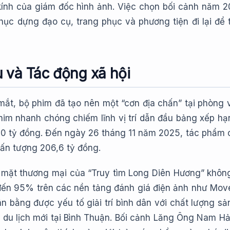
ính của giám đốc hình ảnh. Việc chọn bối cảnh năm 200
phục dựng đạo cụ, trang phục và phương tiện đi lại để
 và Tác động xã hội
mắt, bộ phim đã tạo nên một “cơn địa chấn” tại phòng v
him nhanh chóng chiếm lĩnh vị trí dẫn đầu bảng xếp hạ
60 tỷ đồng. Đến ngày 26 tháng 11 năm 2025, tác phẩm 
 ấn tượng 206,6 tỷ đồng.
mặt thương mại của “Truy tìm Long Diên Hương” không
n đến 95% trên các nền tảng đánh giá điện ảnh như Mov
n bằng được yếu tố giải trí bình dân với chất lượng sả
 du lịch mới tại Bình Thuận. Bối cảnh Lăng Ông Nam Hải