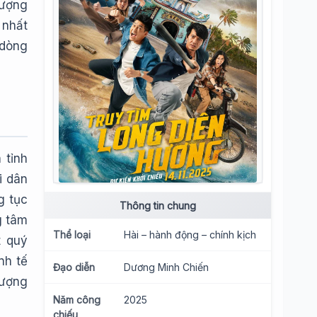
tượng
 nhất
 dòng
 tỉnh
i dân
g tục
Thông tin chung
g tâm
Thể loại
Hài – hành động – chính kịch
t quý
nh tế
Đạo diễn
Dương Minh Chiến
vượng
Năm công
2025
chiếu