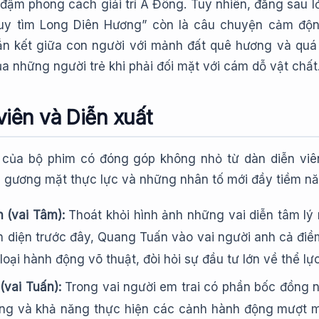
đậm phong cách giải trí Á Đông. Tuy nhiên, đằng sau l
ruy tìm Long Diên Hương” còn là câu chuyện cảm độ
gắn kết giữa con người với mảnh đất quê hương và quá 
a những người trẻ khi phải đối mặt với cám dỗ vật chất
viên và Diễn xuất
của bộ phim có đóng góp không nhỏ từ dàn diễn viê
 gương mặt thực lực và những nhân tố mới đầy tiềm nă
 (vai Tâm):
Thoát khỏi hình ảnh những vai diễn tâm lý
 diện trước đây, Quang Tuấn vào vai người anh cả điềm
 loại hành động võ thuật, đòi hỏi sự đầu tư lớn về thể l
vai Tuấn):
Trong vai người em trai có phần bốc đồng 
ng và khả năng thực hiện các cảnh hành động mượt 