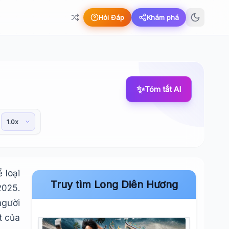
Hỏi Đáp
Khám phá
✨
Tóm tắt AI
 loại
Truy tìm Long Diên Hương
2025.
người
t của