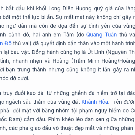
nh bắt đầu khi khối Long Diên Hương quý giá của làn
 bởi một thế lực bí ẩn. Sự mất mát này không chỉ gây r
o ngư dân mà còn đe dọa đến sự bình yên của vùn
tình cảnh đó, hai anh em Tâm (do
Quang Tuấn
thủ va
n Đô
thủ vai) đã quyết định dấn thân vào một hành trìn
 lại báu vật. Đồng hành cùng họ là Út Linh (Nguyên Th
 tính, nhanh nhẹn và Hoàng (Trầm Minh Hoàng/Hoàn
ời bạn trung thành nhưng cũng không ít lần gây ra 
hóc dở cười.
h truy đuổi kéo dài từ những ghềnh đá hiểm trở tại đả
gõ ngách sâu thẳm của vùng đất
Khánh Hòa
. Trên đườn
phải đối mặt với băng nhóm tội phạm nguy hiểm do 
uốc Đam) cầm đầu. Phim khéo léo đan xen giữa nhữn
tính, các pha giao đấu võ thuật đẹp mắt và những phân