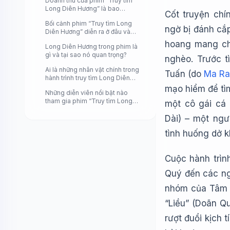
Doanh thu của phim “Truy tìm
Long Diên Hương” là bao
Cốt truyện chí
nhiêu?
Bối cảnh phim “Truy tìm Long
ngờ bị đánh cắp
Diên Hương” diễn ra ở đâu và
khi nào?
hoang mang ch
Long Diên Hương trong phim là
gì và tại sao nó quan trọng?
nghèo. Trước 
Ai là những nhân vật chính trong
Tuấn (do
Ma Ra
hành trình truy tìm Long Diên
Hương?
mạo hiểm để tìm
Những diễn viên nổi bật nào
tham gia phim “Truy tìm Long
một cô gái cá
Diên Hương”?
Dài) – một ngư
tình huống dở k
Cuộc hành trìn
Quý đến các n
nhóm của Tâm 
“Liều” (Doãn Q
rượt đuổi kịch 