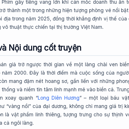
. Phim gây tiếng vang lớn khi cán mốc doanh thu ấn 
trở thành một trong những hiện tượng phòng vé nổi bật
i địa trong năm 2025, đồng thời khẳng định vị thế của
võ thuật thực chiến tại thị trường Việt Nam.
và Nội dung cốt truyện
án giả trở ngược thời gian về một làng chài ven biển
 năm 2000. Đây là thời điểm mà cuộc sống của ngườ
còn mang đậm nét hoang sơ, gắn liền với những phon
 thống và niềm tin tâm linh mạnh mẽ vào biển cả. Trun
n xoay quanh “
Long Diên Hương
” – một loại báu vậ
ư “vàng nổi” của đại dương, không chỉ mang giá trị ki
n là vật phẩm linh thiêng, tượng trưng cho sự thịnh 
 cả ngôi làng.