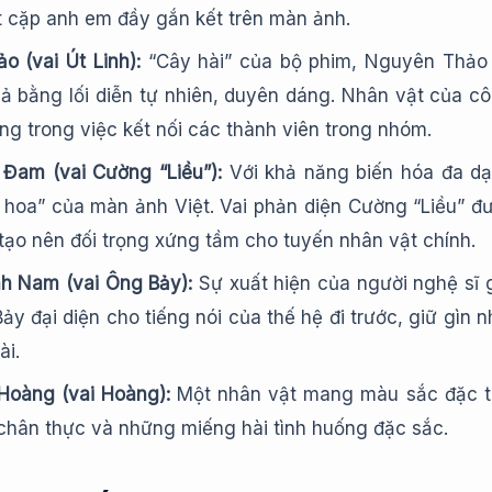
 cặp anh em đầy gắn kết trên màn ảnh.
 (vai Út Linh):
“Cây hài” của bộ phim, Nguyên Thảo 
ả bằng lối diễn tự nhiên, duyên dáng. Nhân vật của c
ọng trong việc kết nối các thành viên trong nhóm.
Đam (vai Cường “Liều”):
Với khả năng biến hóa đa d
è hoa” của màn ảnh Việt. Vai phản diện Cường “Liều” 
 tạo nên đối trọng xứng tầm cho tuyến nhân vật chính.
 Nam (vai Ông Bảy):
Sự xuất hiện của người nghệ sĩ 
ảy đại diện cho tiếng nói của thế hệ đi trước, giữ gìn 
ài.
Hoàng (vai Hoàng):
Một nhân vật mang màu sắc đặc t
chân thực và những miếng hài tình huống đặc sắc.