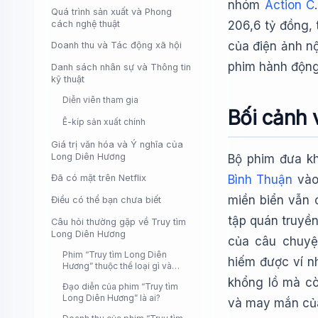
nhóm
Action C
Quá trình sản xuất và Phong
cách nghệ thuật
206,6 tỷ đồng, 
của điện ảnh nộ
Doanh thu và Tác động xã hội
phim hành động 
Danh sách nhân sự và Thông tin
kỹ thuật
Diễn viên tham gia
Bối cảnh 
Ê-kíp sản xuất chính
Giá trị văn hóa và Ý nghĩa của
Long Diên Hương
Bộ phim đưa kh
Đã có mặt trên Netflix
Bình Thuận
vào
miền biển vẫn 
Điều có thể bạn chưa biết
tập quán truyền
Câu hỏi thường gặp về Truy tìm
Long Diên Hương
của câu chuyệ
Phim “Truy tìm Long Diên
hiếm được ví nh
Hương” thuộc thể loại gì và
công chiếu khi nào?
khổng lồ mà cò
Đạo diễn của phim “Truy tìm
Long Diên Hương” là ai?
và may mắn của