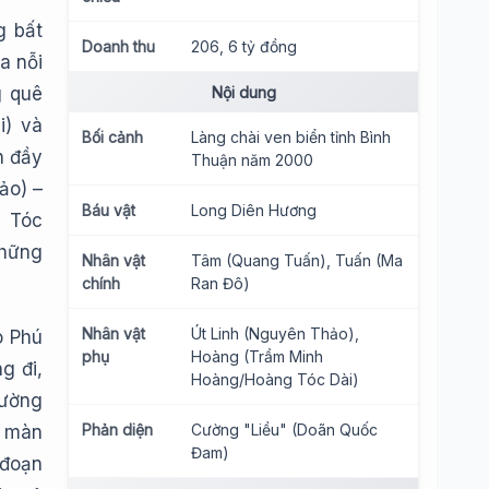
g bất
Doanh thu
206, 6 tỷ đồng
a nỗi
g quê
Nội dung
i) và
Bối cảnh
Làng chài ven biển tỉnh Bình
h đầy
Thuận năm 2000
ảo) –
Báu vật
Long Diên Hương
g Tóc
những
Nhân vật
Tâm (Quang Tuấn), Tuấn (Ma
chính
Ran Đô)
Nhân vật
Út Linh (Nguyên Thảo),
o Phú
phụ
Hoàng (Trầm Minh
g đi,
Hoàng/Hoàng Tóc Dài)
Cường
Phản diện
Cường "Liều" (Doãn Quốc
g màn
Đam)
 đoạn