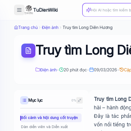
TuDienWiki
Trang chủ
Điện ảnh
Truy tìm Long Diên Hương
Truy tìm Long D
Điện ảnh
•
20 phút đọc
•
09/03/2026
•
Cập
Truy tìm Long 
Mục lục
0%
hài – hành động
Đây là tác phẩ
Bối cảnh và Nội dung cốt truyện
vốn nổi tiếng 
Dàn diễn viên và Diễn xuất