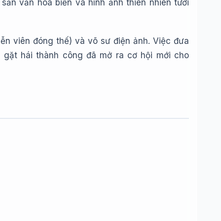
 sản văn hóa biển và hình ảnh thiên nhiên tươi
ễn viên đóng thế) và võ sư điện ảnh. Việc đưa
 gặt hái thành công đã mở ra cơ hội mới cho