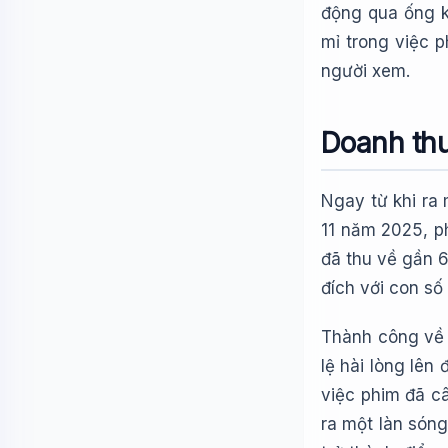
động qua ống k
mỉ trong việc 
người xem.
Doanh thu
Ngay từ khi ra 
11 năm 2025, p
đã thu về gần 
đích với con số
Thành công về 
lệ hài lòng lê
việc phim đã câ
ra một làn sóng