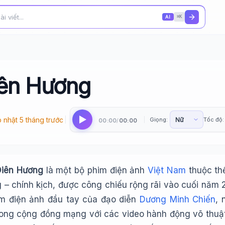
AI
⌘K
iên Hương
 nhật 5 tháng trước
Giọng:
Tốc độ:
00:00
00:00
/
Diên Hương
là một bộ phim điện ảnh
Việt Nam
thuộc thể
 – chính kịch, được công chiếu rộng rãi vào cuối năm 
m điện ảnh đầu tay của đạo diễn
Dương Minh Chiến
, 
trong cộng đồng mạng với các video hành động võ thuậ