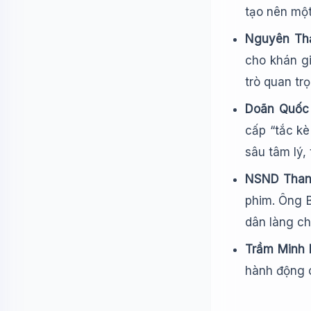
tạo nên một
Nguyên Thảo
cho khán gi
trò quan tr
Doãn Quốc 
cấp “tắc k
sâu tâm lý,
NSND Thanh
phim. Ông B
dân làng ch
Trầm Minh 
hành động 