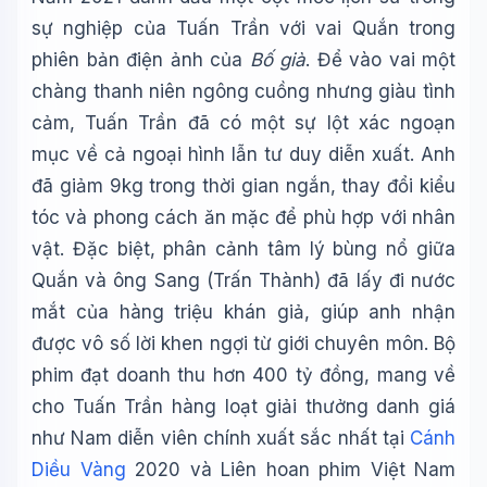
sự nghiệp của Tuấn Trần với vai Quắn trong
phiên bản điện ảnh của
Bố già
. Để vào vai một
chàng thanh niên ngông cuồng nhưng giàu tình
cảm, Tuấn Trần đã có một sự lột xác ngoạn
mục về cả ngoại hình lẫn tư duy diễn xuất. Anh
đã giảm 9kg trong thời gian ngắn, thay đổi kiểu
tóc và phong cách ăn mặc để phù hợp với nhân
vật. Đặc biệt, phân cảnh tâm lý bùng nổ giữa
Quắn và ông Sang (Trấn Thành) đã lấy đi nước
mắt của hàng triệu khán giả, giúp anh nhận
được vô số lời khen ngợi từ giới chuyên môn. Bộ
phim đạt doanh thu hơn 400 tỷ đồng, mang về
cho Tuấn Trần hàng loạt giải thưởng danh giá
như Nam diễn viên chính xuất sắc nhất tại
Cánh
Diều Vàng
2020 và Liên hoan phim Việt Nam