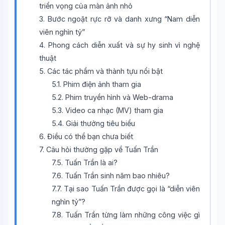
triển vọng của màn ảnh nhỏ
3. Bước ngoặt rực rỡ và danh xưng “Nam diễn
viên nghìn tỷ”
4. Phong cách diễn xuất và sự hy sinh vì nghệ
thuật
5. Các tác phẩm và thành tựu nổi bật
5.1. Phim điện ảnh tham gia
5.2. Phim truyền hình và Web-drama
5.3. Video ca nhạc (MV) tham gia
5.4. Giải thưởng tiêu biểu
6. Điều có thể bạn chưa biết
7. Câu hỏi thường gặp về Tuấn Trần
7.5. Tuấn Trần là ai?
7.6. Tuấn Trần sinh năm bao nhiêu?
Wiki Trợ Lý
🤖
7.7. Tại sao Tuấn Trần được gọi là “diễn viên
Sẵn sàng hỗ trợ
nghìn tỷ”?
7.8. Tuấn Trần từng làm những công việc gì