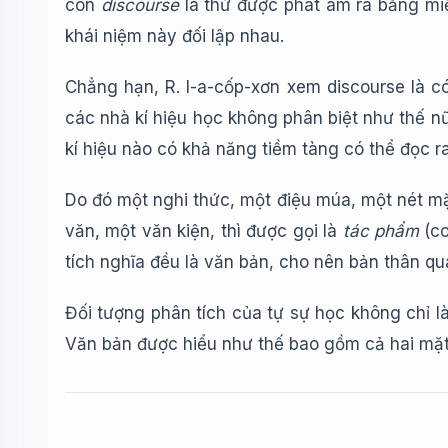
còn
discourse
là thứ được phát âm ra bằng m
khái niệm này đối lập nhau.
Chẳng hạn, R. I-a-cốp-xơn xem discourse là có 
các nhà kí hiệu học không phân biệt như thế nữ
kí hiệu nào có khả năng tiềm tàng có thể đọc r
Do đó một nghi thức, một điệu múa, một nét mặ
văn, một văn kiện, thì được gọi là
tác phẩm
(co
tích nghĩa đều là văn bản, cho nên bản thân quá
Đối tượng phân tích của tự sự học không chỉ là
Văn bản được hiểu như thế bao gồm cả hai mặt :