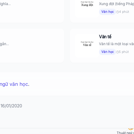
ghĩa...
Xung đột (tiếng Pháp 
Văn học
4 phút
Văn tế
gắn...
Văn tế là một loại vă
Văn học
5 phút
ngữ văn học
.
y 16/01/2020
🏷️
Thuật ngữ 