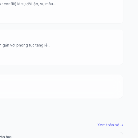
: conflit) là sự đối lập, sự mâu...
n gắn với phong tục tang lễ...
Xem toàn bộ →
văn học