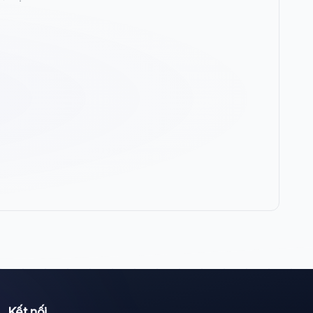
Wiki Trợ Lý
🤖
Sẵn sàng hỗ trợ
🎓
Xin chào!
Tôi là trợ lý AI của TuDienWiki. Hãy hỏi tôi bất kỳ
Kết nối