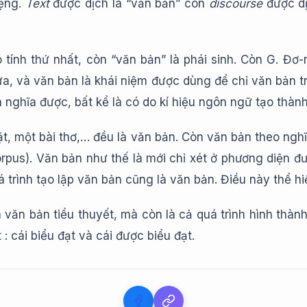
iệng.
Text
được dịch là “văn bản” còn
discourse
được dịc
tính thứ nhất, còn “văn bản” là phái sinh. Còn G. Đơ-r
a, và văn bản là khái niệm được dùng để chỉ văn bản t
a nghĩa được, bất kể là có do kí hiệu ngôn ngữ tạo thàn
t, một bài thơ,… đều là văn bản. Còn văn bản theo ng
rpus). Văn bản như thế là mới chỉ xét ở phương diện đư
 trình tạo lập văn bản cũng là văn bản. Điều này thể hiện
 văn bản tiểu thuyết, mà còn là cả quá trình hình thàn
 cái biểu đạt và cái được biểu đạt.