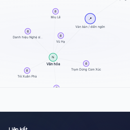
📄
Miu Lê
📍
Văn bản / diễn ngôn
📄
📄
Danh hiệu Nghệ sĩ...
Vũ Hạ
📂
📄
Văn hóa
Trạm Dừng Cảm Xúc
📄
Trò Xuân Phả
📄
Trác Thúy Miêu
Liên kết