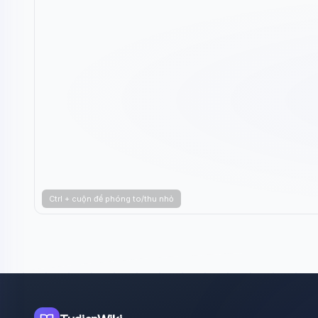
Ctrl + cuộn để phóng to/thu nhỏ