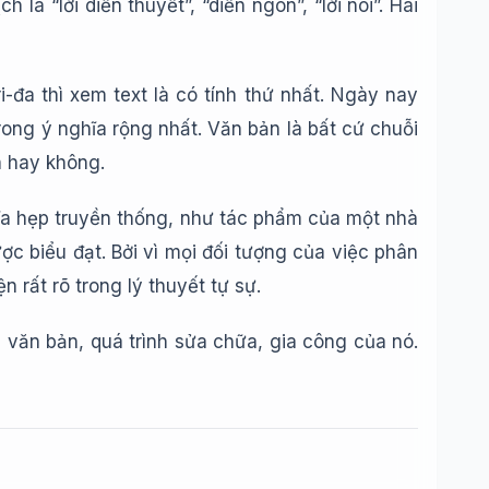
h là “lời diễn thuyết”, “diễn ngôn”, “lời nói”. Hai
i-đa thì xem text là có tính thứ nhất. Ngày nay
rong ý nghĩa rộng nhất. Văn bản là bất cứ chuỗi
h hay không.
hĩa hẹp truyền thống, như tác phẩm của một nhà
ợc biểu đạt. Bởi vì mọi đối tượng của việc phân
 rất rõ trong lý thuyết tự sự.
h văn bản, quá trình sửa chữa, gia công của nó.