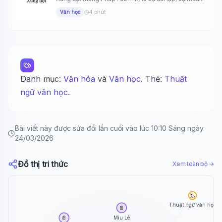
Văn học
4 phút
Danh mục:
Văn hóa
và
Văn học
. Thẻ:
Thuật
ngữ văn học
.
Bài viết này được sửa đổi lần cuối vào lúc 10:10 Sáng ngày
24/03/2026
Đồ thị tri thức
Xem toàn bộ →
🏷️
Thuật ngữ văn học
📄
Miu Lê
📄