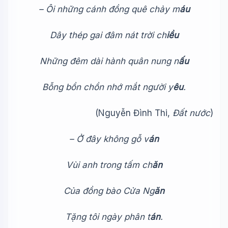
– Ôi những cánh đồng quê chảy m
áu
Dây thép gai đâm nát trời ch
🎓
iều
Những đêm dài hành quân nung n
ấu
Xin chào!
Tôi là trợ lý AI của TuDienWiki. Hãy hỏi tôi bất kỳ điều gì
Bỗng bồn chồn nhớ mắt người y
êu
.
về các bài viết trên Wiki!
🪐 Sao Mộc là gì?
(Nguyễn Đình Thi,
Đất nước
)
📚 Lịch sử Việt Nam
– Ở đây không gỗ v
án
🔬 Albert Einstein
Vùi anh trong tấm ch
ăn
Của đồng bào Cửa Ng
ăn
Tặng tôi ngày phân t
án
.