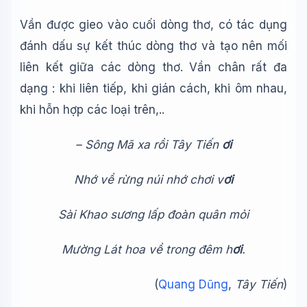
Vần được gieo vào cuối dòng thơ, có tác dụng
đánh dấu sự kết thúc dòng thơ và tạo nên mối
liên kết giữa các dòng thơ. Vần chân rất đa
dạng : khi liên tiếp, khi gián cách, khi ôm nhau,
khi hỗn hợp các loại trên,..
– Sông Mã xa rồi Tây Tiến
ơi
Nhớ về rừng núi nhớ chơi v
ơi
Sài Khao sương lấp đoàn quân mỏi
Mường Lát hoa về trong đêm h
ơi
.
(
Quang Dũng
,
Tây Tiến
)
Wiki Trợ Lý
🤖
Sẵn sàng hỗ trợ