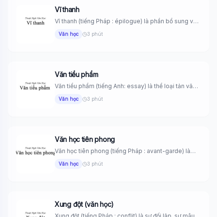
Vĩ thanh
Vĩ thanh (tiếng Pháp : épilogue) là phần bổ sung vào
tác...
Văn học
3 phút
Văn tiểu phẩm
Văn tiểu phẩm (tiếng Anh: essay) là thể loại tản văn
ngắn...
Văn học
3 phút
Văn học tiên phong
Văn học tiên phong (tiếng Pháp : avant-garde) là
thuật ngữ dùng...
Văn học
3 phút
Xung đột (văn học)
Xung đột (tiếng Pháp : conflit) là sự đối lập, sự mâu...