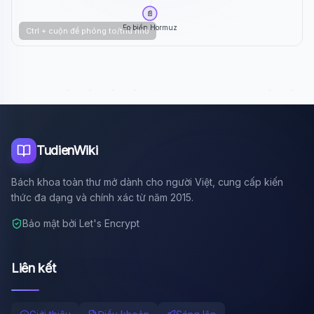
📄
Eo biển Hormuz
Ctrl + cuộn để phóng to/thu nhỏ
TudienWiki
Bách khoa toàn thư mở dành cho người Việt, cung cấp kiến
thức đa dạng và chính xác từ năm 2015.
Bảo mật bởi Let's Encrypt
Liên kết