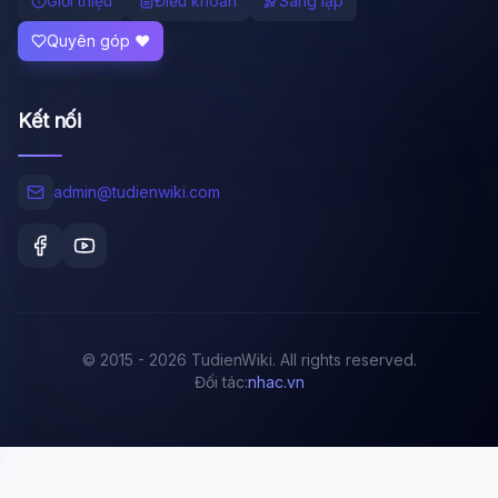
Giới thiệu
Điều khoản
Sáng lập
Quyên góp ❤️
Kết nối
admin@tudienwiki.com
© 2015 - 2026 TudienWiki. All rights reserved.
Đối tác:
nhac.vn