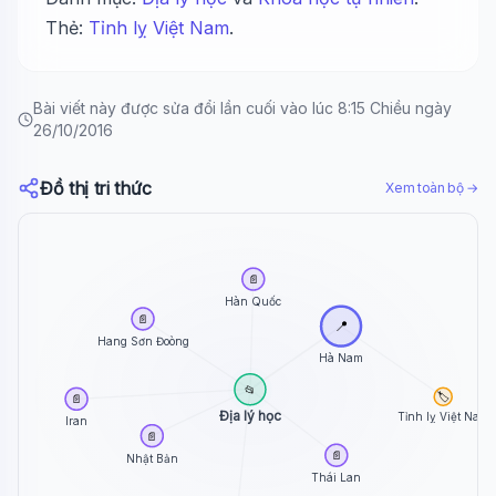
Xin chào!
Thẻ:
Tỉnh lỵ Việt Nam
.
Tôi là trợ lý AI của TuDienWiki. Hãy hỏi tôi bất kỳ điều
🪐 Sao Mộc là gì?
Bài viết này được sửa đổi lần cuối vào lúc 8:15 Chiều ngày
📚 Lịch sử Việt Nam
26/10/2016
🔬 Albert Einstein
Đồ thị tri thức
Xem toàn bộ →
📄
Hàn Quốc
📄
📍
Hang Sơn Đoòng
Hà Nam
📂
🏷️
📄
Địa lý học
Tỉnh lỵ Việt Nam
Iran
📄
📄
Nhật Bản
Thái Lan