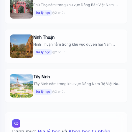
Phú Thọ nằm trong khu vực Đông Bắc Việt Nam.
Phía Đông...
Địa lý học
2 phút
Ninh Thuận
Ninh Thuận nằm trong khu vực duyên hải Nam
Trung Bộ Việt...
Địa lý học
2 phút
Tây Ninh
Tây Ninh nằm trong khu vực Đông Nam Bộ Việt Nam.
Wiki Trợ Lý
🤖
Phía...
Địa lý học
3 phút
Sẵn sàng hỗ trợ
🎓
Danh mục:
Địa lý học
và
Khoa học tự nhiên
.