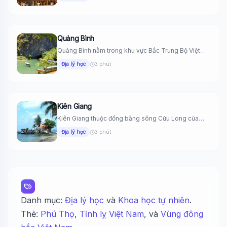
Quảng Bình
Quảng Bình nằm trong khu vực Bắc Trung Bộ Việt
Wiki Trợ Lý
Nam. Phía...
🤖
Địa lý học
3 phút
Sẵn sàng hỗ trợ
🎓
Kiên Giang
Kiên Giang thuộc đồng bằng sông Cửu Long của
Việt Nam. Phía...
Địa lý học
3 phút
Xin chào!
Tôi là trợ lý AI của TuDienWiki. Hãy hỏi tôi bất kỳ điều
🪐 Sao Mộc là gì?
📚 Lịch sử Việt Nam
Danh mục:
Địa lý học
và
Khoa học tự nhiên
.
🔬 Albert Einstein
Thẻ:
Phú Thọ
,
Tỉnh lỵ Việt Nam
, và
Vùng đông