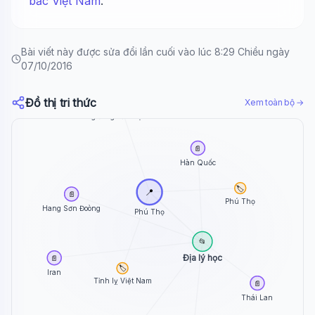
bắc Việt Nam
.
Bài viết này được sửa đổi lần cuối vào lúc 8:29 Chiều ngày
07/10/2016
Đồ thị tri thức
Xem toàn bộ →
🏷️
Vùng đông bắc Việt Nam
📄
Hàn Quốc
🏷️
📍
📄
Phú Thọ
Hang Sơn Đoòng
Phú Thọ
📂
Địa lý học
📄
🏷️
Iran
Tỉnh lỵ Việt Nam
📄
Thái Lan