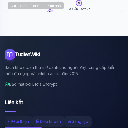
📄
Ctrl + cuộn để phóng to/thu nhỏ
Eo biển Hormuz
📄
Nhật Bản
TudienWiki
Bách khoa toàn thư mở dành cho người Việt, cung cấp kiến
thức đa dạng và chính xác từ năm 2015.
Bảo mật bởi Let's Encrypt
Liên kết
Giới thiệu
Điều khoản
Sáng lập