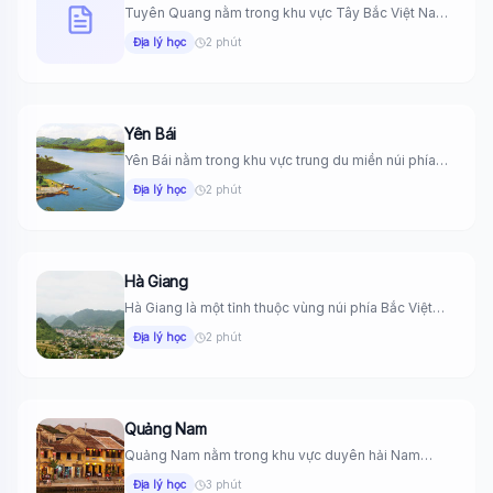
Tuyên Quang nằm trong khu vực Tây Bắc Việt Nam.
Phía Đông...
Địa lý học
2 phút
Yên Bái
Yên Bái nằm trong khu vực trung du miền núi phía
Bắc...
Địa lý học
2 phút
Hà Giang
Hà Giang là một tỉnh thuộc vùng núi phía Bắc Việt
Nam,...
Địa lý học
2 phút
Quảng Nam
Quảng Nam nằm trong khu vực duyên hải Nam
Trung Bộ Việt...
Địa lý học
3 phút