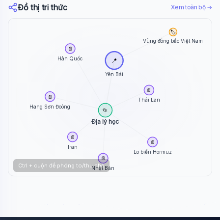
Đồ thị tri thức
Xem toàn bộ →
🏷️
Vùng đông bắc Việt Nam
📄
Hàn Quốc
📍
Yên Bái
📄
📄
Thái Lan
Hang Sơn Đoòng
📂
Địa lý học
📄
📄
Iran
Eo biển Hormuz
📄
Ctrl + cuộn để phóng to/thu nhỏ
Nhật Bản