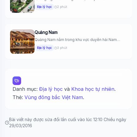
Bộ Việt...
Địa lý học
2 phút
Xin chào!
Tôi là trợ lý AI của TuDienWiki. Hãy hỏi tôi bất kỳ điều
🪐 Sao Mộc là gì?
Quảng Nam
📚 Lịch sử Việt Nam
Quảng Nam nằm trong khu vực duyên hải Nam
Trung Bộ Việt...
🔬 Albert Einstein
Địa lý học
3 phút
Danh mục:
Địa lý học
và
Khoa học tự nhiên
.
Thẻ:
Vùng đông bắc Việt Nam
.
Bài viết này được sửa đổi lần cuối vào lúc 12:10 Chiều ngày
29/03/2016