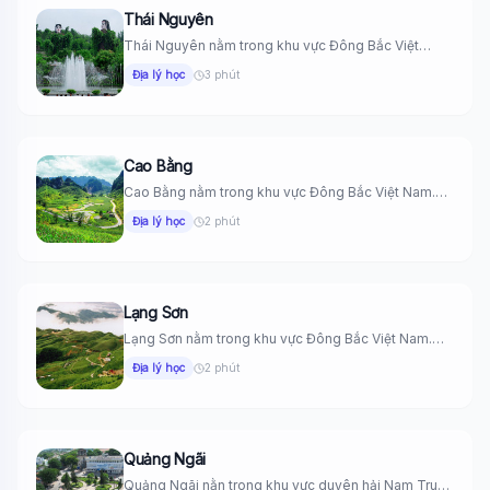
Thái Nguyên
Thái Nguyên nằm trong khu vực Đông Bắc Việt
Nam. Phía Đông...
Địa lý học
3 phút
Cao Bằng
Cao Bằng nằm trong khu vực Đông Bắc Việt Nam.
Phía Bắc...
Địa lý học
2 phút
Lạng Sơn
Lạng Sơn nằm trong khu vực Đông Bắc Việt Nam.
Wiki Trợ Lý
🤖
Phía Đông...
Sẵn sàng hỗ trợ
Địa lý học
2 phút
🎓
Quảng Ngãi
Quảng Ngãi nằn trong khu vực duyên hải Nam Trung