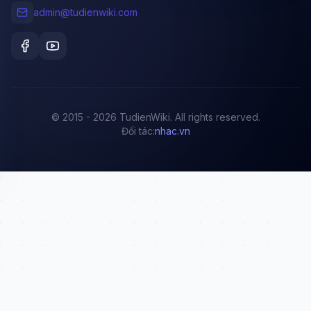
admin@tudienwiki.com
© 2015 - 2026 TudienWiki. All rights reserved.
Đối tác:
nhac.vn