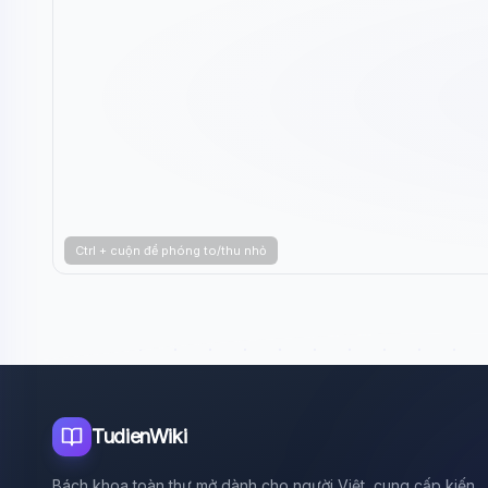
Ctrl + cuộn để phóng to/thu nhỏ
TudienWiki
Bách khoa toàn thư mở dành cho người Việt, cung cấp kiến