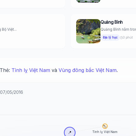
Quảng Bình
ộ Việt...
Quảng Bình nằm tron
Địa lý học
3 phút
 Thẻ:
Tỉnh lỵ Việt Nam
và
Vùng đông bắc Việt Nam
.
y 07/05/2016
🏷️
Tỉnh lỵ Việt Nam
📍