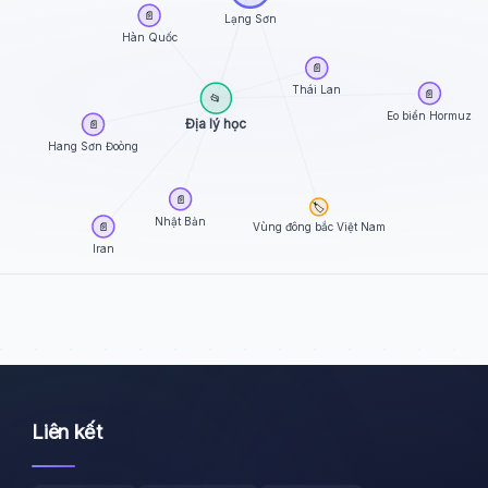
📄
Lạng Sơn
Hàn Quốc
📄
Thái Lan
📄
📂
Eo biển Hormuz
Địa lý học
📄
Hang Sơn Đoòng
📄
🏷️
Nhật Bản
Vùng đông bắc Việt Nam
📄
Iran
Liên kết