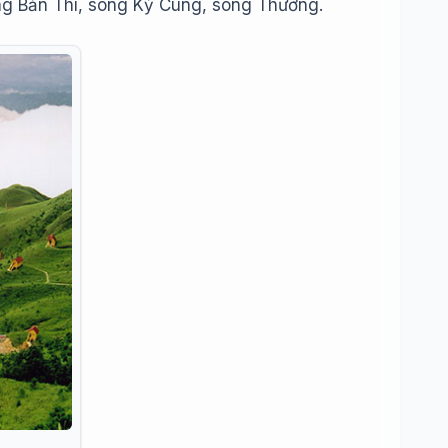
ông Bản Thí, sông Kỳ Cùng, sông Thương.