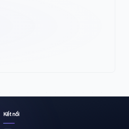
Wiki Trợ Lý
🤖
Sẵn sàng hỗ trợ
🎓
Xin chào!
Tôi là trợ lý AI của TuDienWiki. Hãy hỏi tôi bất kỳ
Kết nối
điều gì về các bài viết trên Wiki!
🪐 Sao Mộc là gì?