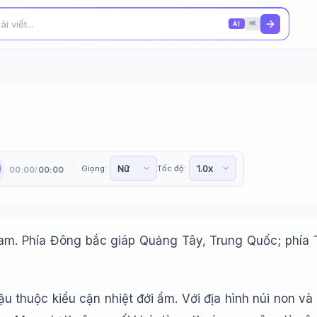
AI
⌘K
Giọng:
Tốc độ:
00:00
00:00
/
m. Phía Đông bắc giáp Quảng Tây, Trung Quốc; phía 
ậu thuộc kiểu cận nhiệt đới ẩm. Với địa hình núi non v