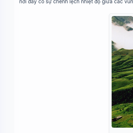
nơi đây có sự chênh lệch nhiệt độ giữa các vù