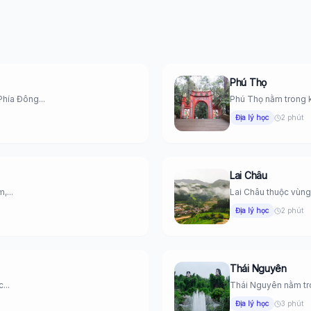
Phú Thọ
hía Đông...
Phú Thọ nằm trong k
Địa lý học
2 phút
Lai Châu
,...
Lai Châu thuộc vùng
Địa lý học
2 phút
Thái Nguyên
...
Thái Nguyên nằm tro
Địa lý học
3 phút