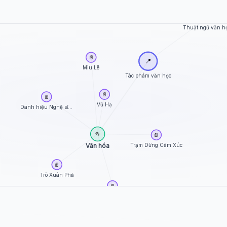
🏷️
Thuật ngữ văn h
📄
📍
Miu Lê
Tác phẩm văn học
📄
📄
Vũ Hạ
Danh hiệu Nghệ sĩ...
📂
📄
Trạm Dừng Cảm Xúc
Văn hóa
📄
Trò Xuân Phả
📄
Trác Thúy Miêu