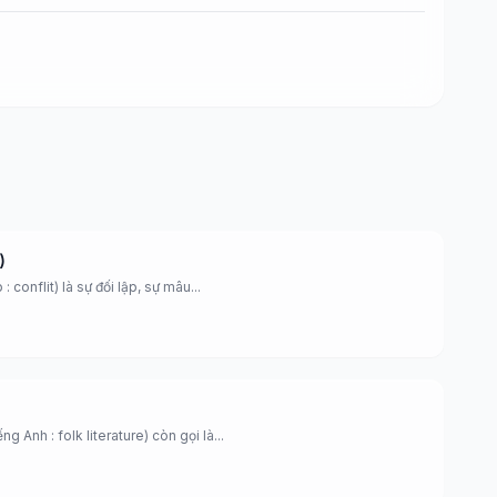
)
: conflit) là sự đối lập, sự mâu...
g Anh : folk literature) còn gọi là...