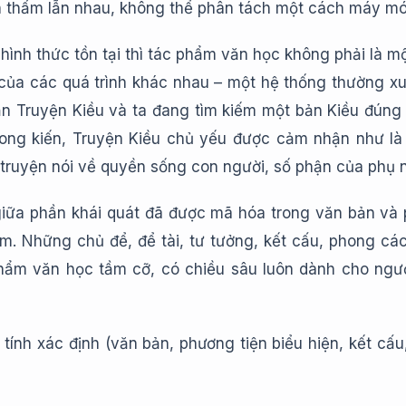
n thấm lẫn nhau, không thể phân tách một cách máy mó
 hình thức tồn tại thì tác phẩm văn học không phải là 
 của các quá trình khác nhau – một hệ thống thường xuy
ản Truyện Kiều và ta đang tìm kiếm một bản Kiều đúng
hong kiến, Truyện Kiều chủ yếu được cảm nhận như là
ruyện nói về quyền sống con người, số phận của phụ n
giữa phần khái quát đã được mã hóa trong văn bản và
m. Những chủ để, để tài, tư tưởng, kết cấu, phong các
hẩm văn học tầm cỡ, có chiều sâu luôn dành cho ngư
h xác định (văn bản, phương tiện biểu hiện, kết cấu,