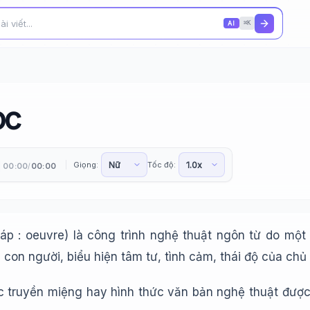
AI
⌘K
ọc
Giọng:
Tốc độ:
00:00
00:00
/
háp : oeuvre) là công trình nghệ thuật ngôn từ do mộ
on người, biểu hiện tâm tư, tình cảm, thái độ của chủ t
c truyền miệng hay hình thức văn bản nghệ thuật được