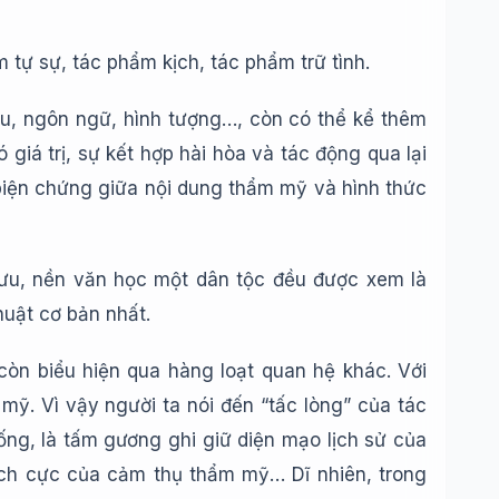
 tự sự, tác phẩm kịch, tác phẩm trữ tình.
ấu, ngôn ngữ, hình tượng…, còn có thể kể thêm
giá trị, sự kết hợp hài hòa và tác động qua lại
 biện chứng giữa nội dung thẩm mỹ và hình thức
lưu, nền văn học một dân tộc đều được xem là
huật cơ bản nhất.
còn biểu hiện qua hàng loạt quan hệ khác. Với
mỹ. Vì vậy người ta nói đến “tấc lòng” của tác
ống, là tấm gương ghi giữ diện mạo lịch sử của
 tích cực của cảm thụ thẩm mỹ… Dĩ nhiên, trong