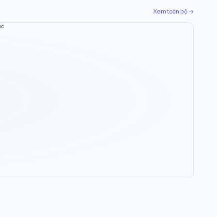
Xem toàn bộ →
ọc
Wiki Trợ Lý
🤖
Sẵn sàng hỗ trợ
🎓