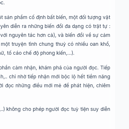
c.
một sản phẩm cố định bất biến, một đối tượng vật
ên diễn ra những biến đổi đa dạng có trật tự :
 với nguyên tác hơn cả), và biến đổi về sự cảm
 một truyện tình chung thuỷ có nhiều oan khổ,
ữ, tố cáo chế độ phong kiến,…).
 phần cảm nhận, khám phá của người đọc. Tiếp
h,.. chỉ nhờ tiếp nhận mới bộc lộ hết tiềm năng
ời đọc những điều mới mẻ để phát hiện, chiêm
..) không cho phép người đọc tuỳ tiện suy diễn