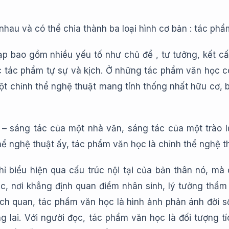
au và có thể chia thành ba loại hình cơ bản : tác phẩm
p bao gồm nhiều yếu tố như chủ để , tư tưởng, kết c
ác tác phẩm tự sự và kịch. Ở những tác phẩm văn học có 
ột chỉnh thể nghệ thuật mang tính thống nhất hữu cơ,
– sáng tác của một nhà văn, sáng tác của một trào 
hể nghệ thuật ấy, tác phẩm văn học là chỉnh thể nghệ t
 biểu hiện qua cấu trúc nội tại của bản thân nó, mà 
ác, nơi khẳng định quan điểm nhân sinh, lý tưởng thẩm 
ch quan, tác phẩm văn học là hình ảnh phản ánh đời s
ơng lai. Với người đọc, tác phẩm văn học là đối tượng