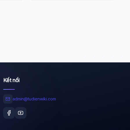
Wiki Trợ Lý
🤖
Sẵn sàng hỗ trợ
🎓
Xin chào!
Kết nối
Tôi là trợ lý AI của TuDienWiki. Hãy hỏi tôi bất kỳ
điều gì về các bài viết trên Wiki!
admin@tudienwiki.com
🪐 Sao Mộc là gì?
📚 Lịch sử Việt Nam
🔬 Albert Einstein