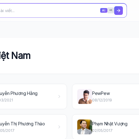
AI
⌘K
iệt Nam
uyễn Phương Hằng
PewPew
03/2021
08/12/2019
uyễn Thị Phương Thảo
Phạm Nhật Vượng
/05/2017
02/05/2017