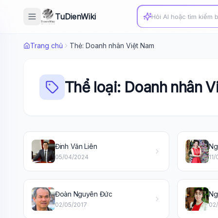
TuDienWiki
Trang chủ
Thẻ: Doanh nhân Việt Nam
Thể loại: Doanh nhân V
Đinh Văn Liên
Ng
05/04/2024
11/
Đoàn Nguyên Đức
Ng
02/05/2017
02