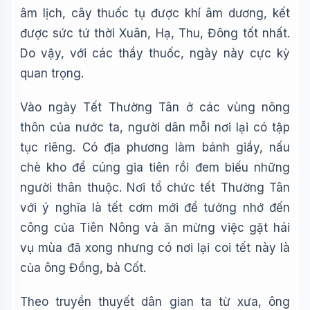
âm lịch, cây thuốc tụ được khí âm dương, kết
được sức tứ thời Xuân, Hạ, Thu, Đông tốt nhất.
Do vậy, với các thầy thuốc, ngày này cực kỳ
quan trọng.
Wiki Trợ Lý
🤖
Vào ngày Tết Thường Tân ở các vùng nông
Sẵn sàng hỗ trợ
thôn của nước ta, người dân mỗi nơi lại có tập
tục riêng. Có địa phương làm bánh giầy, nấu
🎓
chè kho để cúng gia tiên rồi đem biếu những
người thân thuộc. Nơi tổ chức tết Thường Tân
với ý nghĩa là tết cơm mới để tưởng nhớ đến
Xin chào!
công của Tiên Nông và ăn mừng việc gặt hái
Tôi là trợ lý AI của TuDienWiki. Hãy hỏi tôi bất kỳ điều gì
về các bài viết trên Wiki!
vụ mùa đã xong nhưng có nơi lại coi tết này là
của ông Đồng, bà Cốt.
🪐 Sao Mộc là gì?
📚 Lịch sử Việt Nam
Theo truyền thuyết dân gian ta từ xưa, ông