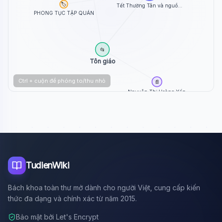
🏷️
Tết Thường Tân và nguồ...
PHONG TỤC TẬP QUÁN
📂
Tôn giáo
Ctrl + cuộn để phóng to/thu nhỏ
📄
Nguyễn Thị Hoàng Yến
TudienWiki
Bách khoa toàn thư mở dành cho người Việt, cung cấp kiến
thức đa dạng và chính xác từ năm 2015.
Bảo mật bởi Let's Encrypt