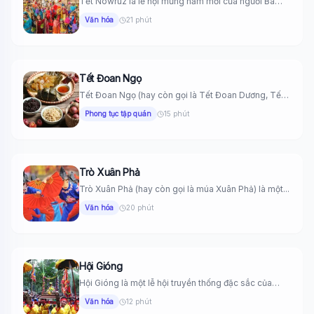
Tết Nowruz là lễ hội mừng năm mới của người Ba
Tư,...
Văn hóa
21 phút
Tết Đoan Ngọ
Tết Đoan Ngọ (hay còn gọi là Tết Đoan Dương, Tết
diệt...
Phong tục tập quán
15 phút
Trò Xuân Phả
Trò Xuân Phả (hay còn gọi là múa Xuân Phả) là một...
Văn hóa
20 phút
Hội Gióng
Hội Gióng là một lễ hội truyền thống đặc sắc của
Việt...
Văn hóa
12 phút