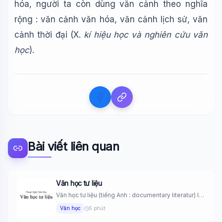
hóa, người ta còn dùng văn cảnh theo nghĩa
rộng : văn cảnh văn hóa, văn cảnh lịch sử, văn
Xin chào!
Tôi là trợ lý AI của TuDienWiki. Hãy hỏi tôi bất kỳ điều gì
cảnh thời đại (X.
kí hiệu học và nghiên cứu văn
về các bài viết trên Wiki!
học
).
🪐 Sao Mộc là gì?
📚 Lịch sử Việt Nam
🔬 Albert Einstein
Bài viết liên quan
Văn học tư liệu
Văn học tư liệu (tiếng Anh : documentary literatur) là
những tác...
Văn học
5 phút