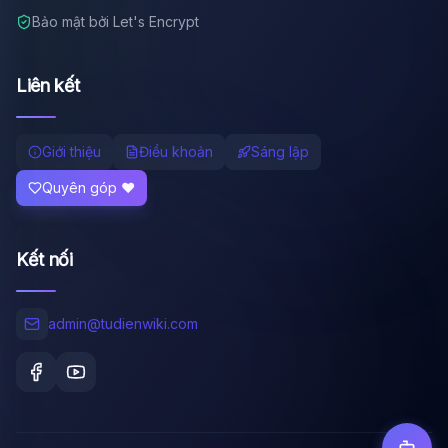
Bảo mật bởi Let's Encrypt
Liên kết
Giới thiệu
Điều khoản
Sáng lập
Quyên góp ❤️
Kết nối
admin@tudienwiki.com