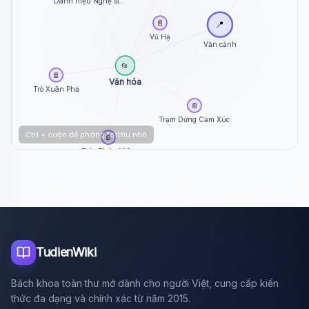
Danh hiệu Nghệ sĩ...
📄
📍
Vũ Hạ
Văn cảnh
📂
📄
Văn hóa
Trò Xuân Phả
📄
Trạm Dừng Cảm Xúc
Ctrl + cuộn để phóng to/thu nhỏ
📄
Trác Thúy Miêu
TudienWiki
Bách khoa toàn thư mở dành cho người Việt, cung cấp kiến
thức đa dạng và chính xác từ năm 2015.