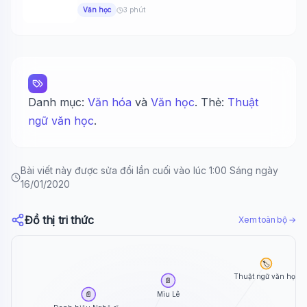
gồm...
Văn học
3 phút
Danh mục:
Văn hóa
và
Văn học
. Thẻ:
Thuật
ngữ văn học
.
Bài viết này được sửa đổi lần cuối vào lúc 1:00 Sáng ngày
16/01/2020
Đồ thị tri thức
Xem toàn bộ →
🏷️
Thuật ngữ văn học
📄
Miu Lê
📄