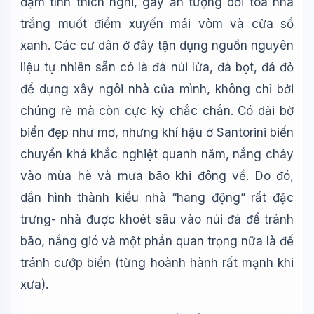
đậm tính thích nghi, gây ấn tượng bởi toà nhà
trắng muốt điểm xuyến mái vòm và cửa sổ
xanh. Các cư dân ở đây tận dụng nguồn nguyên
liệu tự nhiên sẵn có là đá núi lửa, đá bọt, đá đỏ
để dựng xây ngôi nhà của mình, không chỉ bởi
chúng rẻ mà còn cực kỳ chắc chắn. Có dải bờ
biển đẹp như mơ, nhưng khí hậu ở Santorini biến
chuyển khá khắc nghiệt quanh năm, nắng cháy
vào mùa hè và mưa bão khi đông về. Do đó,
dần hình thành kiểu nhà “hang động” rất đặc
trưng- nhà được khoét sâu vào núi đá để tránh
bão, nắng gió và một phần quan trọng nữa là đế
tránh cướp biển (từng hoành hành rất mạnh khi
xưa).