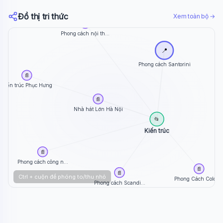
Đồ thị tri thức
Xem toàn bộ →
📄
Phong cách nội th...
📍
Phong cách Santorini
📄
Kiến trúc Phục Hưng
📄
Nhà hát Lớn Hà Nội
📂
Kiến trúc
📄
Phong cách công n...
📄
📄
Ctrl + cuộn để phóng to/thu nhỏ
Phong Cách Color ..
Phong cách Scandi...