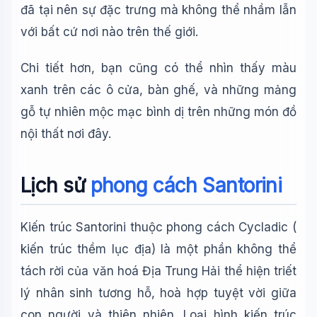
đã tại nên sự đặc trưng mà không thể nhầm lẫn
với bất cứ nơi nào trên thế giới.
Chi tiết hơn, bạn cũng có thể nhìn thấy màu
xanh trên các ô cửa, bàn ghế, và những mảng
gỗ tự nhiên mộc mạc bình dị trên những món đồ
Wiki Trợ Lý
🤖
nội thất nơi đây.
Sẵn sàng hỗ trợ
Lịch sử
phong cách Santorini
🎓
Kiến trúc Santorini thuộc phong cách Cycladic (
Xin chào!
kiến trúc thềm lục địa) là một phần không thể
Tôi là trợ lý AI của TuDienWiki. Hãy hỏi tôi bất kỳ điều gì
tách rời của văn hoá Địa Trung Hải thể hiện triết
về các bài viết trên Wiki!
lý nhân sinh tương hỗ, hoà hợp tuyệt vời giữa
🪐 Sao Mộc là gì?
con người và thiên nhiên. Loại hình kiến trúc