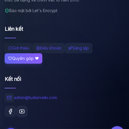
Bảo mật bởi Let's Encrypt
Liên kết
Giới thiệu
Điều khoản
Sáng lập
Quyên góp ❤️
Kết nối
admin@tudienwiki.com