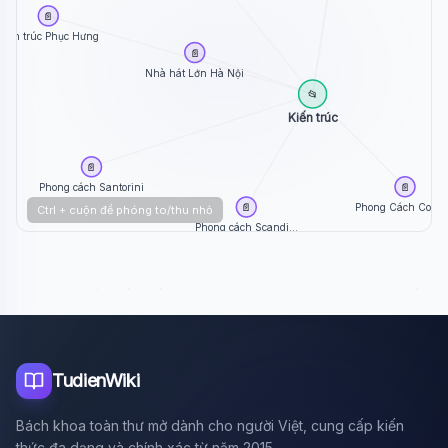
📄
Kiến trúc Phục Hưng
📄
Nhà hát Lớn Hà Nội
📂
Kiến trúc
📄
📄
Phong cách Santorini
Phong Cách Color .
📄
Ctrl + cuộn để phóng to/thu nhỏ
Phong cách Scandi...
TudienWiki
Bách khoa toàn thư mở dành cho người Việt, cung cấp kiến
thức đa dạng và chính xác từ năm 2015.