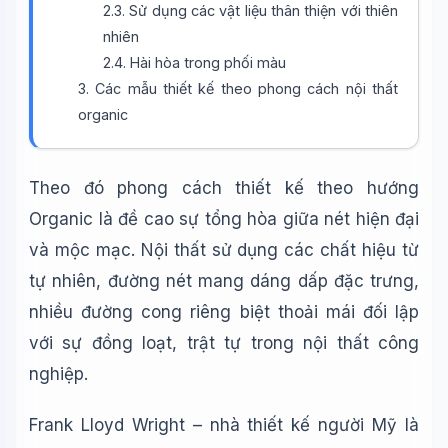
2.3. Sử dụng các vật liệu thân thiện với thiên
nhiên
2.4. Hài hòa trong phối màu
3. Các mẫu thiết kế theo phong cách nội thất
organic
Theo đó phong cách thiết kế theo hướng
Organic là đề cao sự tổng hòa giữa nét hiện đại
Wiki Trợ Lý
🤖
và mộc mạc. Nội thất sử dụng các chất hiệu từ
Sẵn sàng hỗ trợ
tự nhiên, đường nét mang dáng dấp đặc trưng,
nhiều đường cong riêng biệt thoải mái đối lập
🎓
với sự đồng loạt, trật tự trong nội thất công
nghiệp.
Xin chào!
Frank Lloyd Wright – nhà thiết kế người Mỹ là
Tôi là trợ lý AI của TuDienWiki. Hãy hỏi tôi bất kỳ điều gì
về các bài viết trên Wiki!