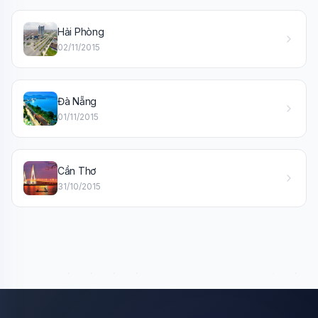
🎓
Hải Phòng
Xin chào!
02/11/2015
Tôi là trợ lý AI của TuDienWiki. Hãy hỏi tôi bất kỳ điều gì
về các bài viết trên Wiki!
Đà Nẵng
🪐 Sao Mộc là gì?
01/11/2015
📚 Lịch sử Việt Nam
🔬 Albert Einstein
Cần Thơ
31/10/2015