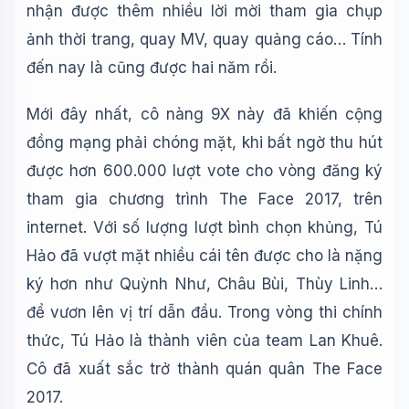
về các bài viết trên Wiki!
nhận được thêm nhiều lời mời tham gia chụp
ảnh thời trang, quay MV, quay quảng cáo… Tính
🪐 Sao Mộc là gì?
đến nay là cũng được hai năm rồi.
📚 Lịch sử Việt Nam
🔬 Albert Einstein
Mới đây nhất, cô nàng 9X này đã khiến cộng
đồng mạng phải chóng mặt, khi bất ngờ thu hút
được hơn 600.000 lượt vote cho vòng đăng ký
tham gia chương trình The Face 2017, trên
internet. Với số lượng lượt bình chọn khủng, Tú
Hảo đã vượt mặt nhiều cái tên được cho là nặng
ký hơn như Quỳnh Như, Châu Bùi, Thùy Linh…
để vươn lên vị trí dẫn đầu. Trong vòng thi chính
thức, Tú Hảo là thành viên của team Lan Khuê.
Cô đã xuất sắc trở thành quán quân The Face
2017.