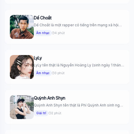
Dế Choắt
Dế Choắt là một rapper có tiếng trên mạng xã hội
giải...
Âm nhạc
4 phút
LyLy
LyLy tên thật là Nguyễn Hoàng Ly (sinh ngày 1 tháng
1...
Âm nhạc
3 phút
Quỳnh Anh Shyn
Quỳnh Anh Shyn tên thật là Phí Quỳnh Anh sinh ngày
2...
Giải trí
2 phút