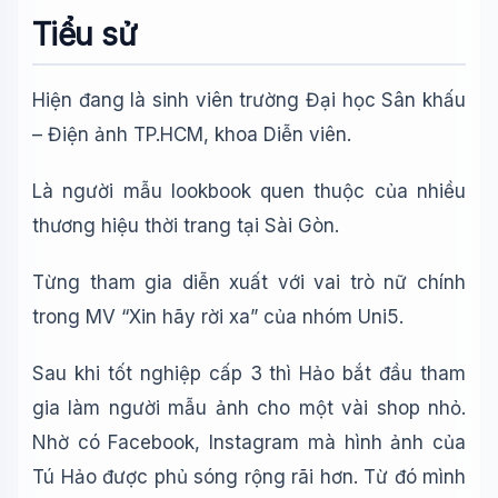
Tiểu sử
Hiện đang là sinh viên trường Đại học Sân khấu
– Điện ảnh TP.HCM, khoa Diễn viên.
Là người mẫu lookbook quen thuộc của nhiều
thương hiệu thời trang tại Sài Gòn.
Từng tham gia diễn xuất với vai trò nữ chính
Wiki Trợ Lý
🤖
Sẵn sàng hỗ trợ
trong MV “Xin hãy rời xa” của nhóm Uni5.
Sau khi tốt nghiệp cấp 3 thì Hảo bắt đầu tham
🎓
gia làm người mẫu ảnh cho một vài shop nhỏ.
Nhờ có Facebook, Instagram mà hình ảnh của
Xin chào!
Tú Hảo được phủ sóng rộng rãi hơn. Từ đó mình
Tôi là trợ lý AI của TuDienWiki. Hãy hỏi tôi bất kỳ điều gì