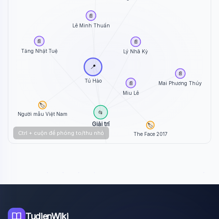
📄
Lê Minh Thuấn
📄
📄
Tăng Nhật Tuệ
Lý Nhã Kỳ
📍
📄
Tú Hảo
📄
Mai Phương Thúy
Miu Lê
🏷️
📂
Người mẫu Việt Nam
Giải trí
🏷️
Ctrl + cuộn để phóng to/thu nhỏ
The Face 2017
📄
Hải Đăng Doo
TudienWiki