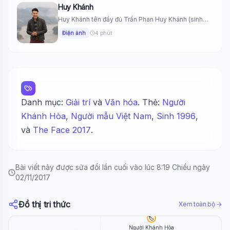
Huy Khánh
Huy Khánh tên đầy đủ Trần Phan Huy Khánh (sinh
ngày 7...
Điện ảnh
4 phút
Danh mục:
Giải trí
và
Văn hóa
. Thẻ:
Người
Khánh Hòa
,
Người mẫu Việt Nam
,
Sinh 1996
,
và
The Face 2017
.
Bài viết này được sửa đổi lần cuối vào lúc 8:19 Chiều ngày
02/11/2017
🏷️
Đồ thị tri thức
Sinh 1996
Xem toàn bộ →
🏷️
Người Khánh Hòa