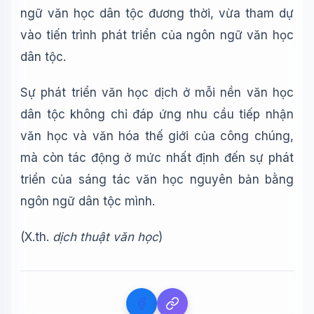
ngữ văn học dân tộc đương thời, vừa tham dự
🎓
vào tiến trình phát triển của ngôn ngữ văn học
dân tộc.
Xin chào!
Tôi là trợ lý AI của TuDienWiki. Hãy hỏi tôi bất kỳ điều gì
Sự phát triển văn học dịch ở mỗi nền văn học
về các bài viết trên Wiki!
dân tộc không chỉ đáp ứng nhu cầu tiếp nhận
🪐 Sao Mộc là gì?
văn học và văn hóa thế giới của công chúng,
📚 Lịch sử Việt Nam
mà còn tác động ở mức nhất định đến sự phát
🔬 Albert Einstein
triển của sáng tác văn học nguyên bản bằng
ngôn ngữ dân tộc mình.
(X.th.
dịch thuật văn học
)