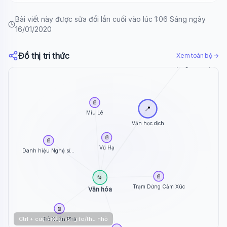
Bài viết này được sửa đổi lần cuối vào lúc 1:06 Sáng ngày
16/01/2020
Đồ thị tri thức
Xem toàn bộ →
🏷️
Thuật ngữ văn học
📄
📍
Miu Lê
Văn học dịch
📄
📄
Vũ Hạ
Danh hiệu Nghệ sĩ...
📄
📂
Trạm Dừng Cảm Xúc
Văn hóa
📄
Ctrl + cuộn để phóng to/thu nhỏ
Trò Xuân Phả