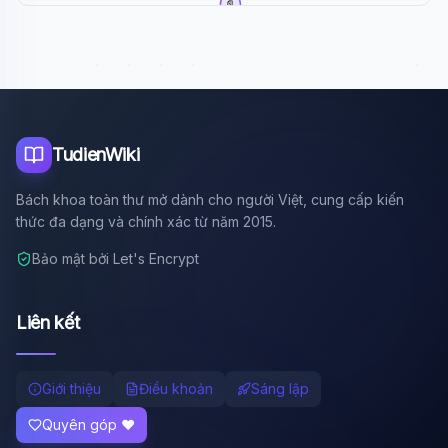
📄
Trác Thúy Miêu
TudienWiki
Bách khoa toàn thư mở dành cho người Việt, cung cấp kiến
thức đa dạng và chính xác từ năm 2015.
Bảo mật bởi Let's Encrypt
Liên kết
Giới thiệu
Điều khoản
Sáng lập
Quyên góp ❤️