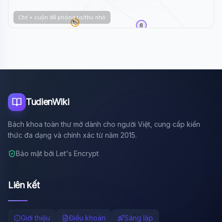
Ctrl + cuộn để phóng to/thu nhỏ
🏷️
📄
Vệ tinh của Sao Mộc
🏷️
Valentine Đen
Sao Mộc
TudienWiki
Bách khoa toàn thư mở dành cho người Việt, cung cấp kiến
thức đa dạng và chính xác từ năm 2015.
Bảo mật bởi Let's Encrypt
Liên kết
Giới thiệu
Điều khoản
Sáng lập