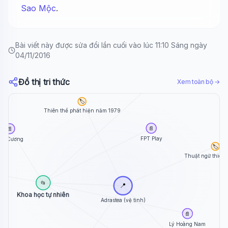
Sao Mộc
.
Bài viết này được sửa đổi lần cuối vào lúc 11:10 Sáng ngày
04/11/2016
📄
Đồ thị tri thức
Xem toàn bộ →
Ông Cao Thắng
🏷️
Thiên thể phát hiện năm 1979
📄
📄
FPT Play
iết Cương
🏷️
Thuật ngữ thiên 
📂
📍
Khoa học tự nhiên
Adrastea (vệ tinh)
📄
Lý Hoàng Nam