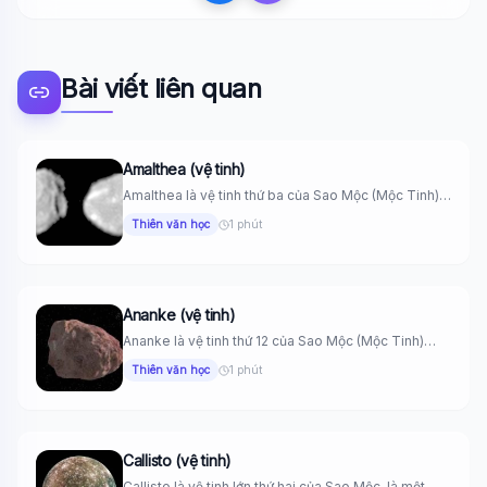
Bài viết liên quan
Amalthea (vệ tinh)
Amalthea là vệ tinh thứ ba của Sao Mộc (Mộc Tinh)
kể...
Thiên văn học
1 phút
Ananke (vệ tinh)
Ananke là vệ tinh thứ 12 của Sao Mộc (Mộc Tinh)
được...
Thiên văn học
1 phút
Callisto (vệ tinh)
Callisto là vệ tinh lớn thứ hai của Sao Mộc, là một...