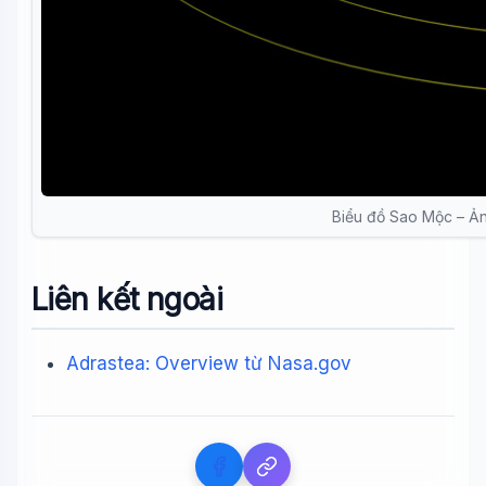
Biểu đồ Sao Mộc – Ả
Liên kết ngoài
Adrastea: Overview từ Nasa.gov