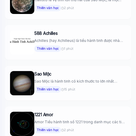
Thiên văn học
2 phút
588 Achilles
Achilles (hay Achilleus) là tiểu hành tinh được nhà
thiên văn người...
Thiên văn học
1 phút
Sao Mộc
Sao Mộc là hành tinh có kích thước to lớn nhất
trong...
Thiên văn học
15 phút
1221 Amor
Amor Tiểu hành tinh số 1221 trong danh mục các tiểu
hành...
Thiên văn học
2 phút