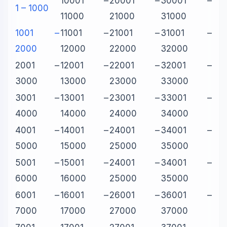
10001 –
20001 –
30001 –
Sẵn sàng hỗ trợ
1 – 1000
11000
21000
31000
1001 –
11001 –
21001 –
31001 –
🎓
2000
12000
22000
32000
2001 –
12001 –
22001 –
32001 –
Xin chào!
3000
13000
23000
33000
Tôi là trợ lý AI của TuDienWiki. Hãy hỏi tôi bất kỳ điều gì
về các bài viết trên Wiki!
3001 –
13001 –
23001 –
33001 –
4000
14000
24000
34000
🪐 Sao Mộc là gì?
4001 –
14001 –
24001 –
34001 –
📚 Lịch sử Việt Nam
5000
15000
25000
35000
🔬 Albert Einstein
5001 –
15001 –
24001 –
34001 –
6000
16000
25000
35000
6001 –
16001 –
26001 –
36001 –
7000
17000
27000
37000