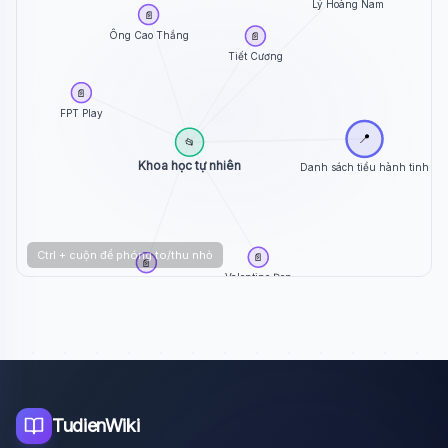
Lý Hoàng Nam
📄
Ông Cao Thắng
📄
Tiết Cương
📄
FPT Play
📍
📂
Khoa học tự nhiên
Danh sách tiểu hành tinh
Ctrl + cuộn để phóng to/thu nhỏ
📄
📄
Valentine Đen
Galaxy Play
TudienWiki