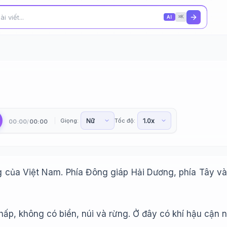
AI
⌘K
Giọng:
Tốc độ:
00:00
00:00
/
ủa Việt Nam. Phía Đông giáp Hải Dương, phía Tây và 
hấp, không có biển, núi và rừng. Ở đây có khí hậu cận n