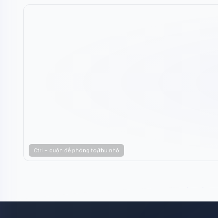
Ctrl + cuộn để phóng to/thu nhỏ