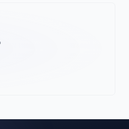
g
Wiki Trợ Lý
🤖
Sẵn sàng hỗ trợ
🎓
Xin chào!