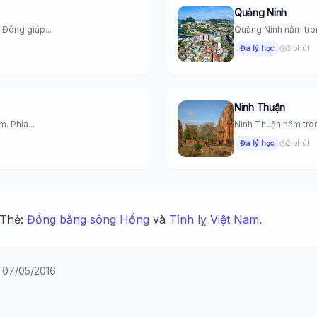
Quảng Ninh
Đông giáp...
Quảng Ninh nằm tron
Địa lý học
3 phút
Ninh Thuận
. Phía...
Ninh Thuận nằm tron
Địa lý học
2 phút
 Thẻ:
Đồng bằng sông Hồng
và
Tỉnh lỵ Việt Nam
.
y 07/05/2016