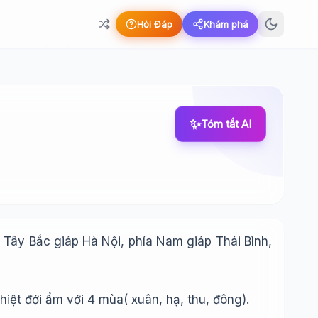
Hỏi Đáp
Khám phá
✨
Tóm tắt AI
Tây Bắc giáp Hà Nội, phía Nam giáp Thái Bình,
hiệt đới ẩm với 4 mùa( xuân, hạ, thu, đông).