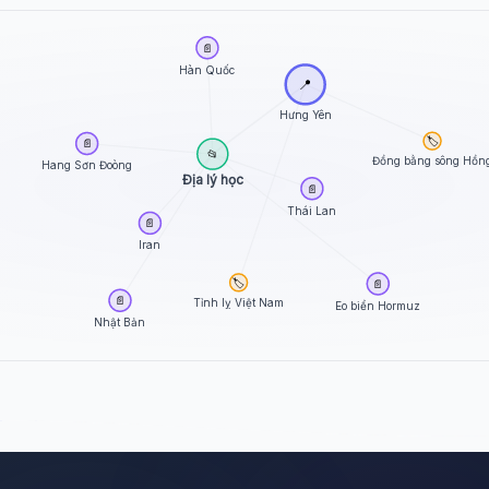
📄
Hàn Quốc
📍
Hưng Yên
🏷️
📄
📂
Đồng bằng sông Hồn
Hang Sơn Đoòng
Địa lý học
📄
Thái Lan
📄
Iran
🏷️
📄
📄
Tỉnh lỵ Việt Nam
Eo biển Hormuz
Nhật Bản