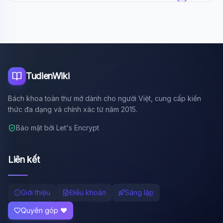
Phạm Như Phương
TudienWiki
Bách khoa toàn thư mở dành cho người Việt, cung cấp kiến
thức đa dạng và chính xác từ năm 2015.
Bảo mật bởi Let's Encrypt
Liên kết
Giới thiệu
Điều khoản
Sáng lập
Quyên góp ❤️