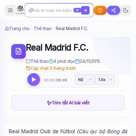
AI
Trang chủ
Thể thao
Real Madrid F.C.
Real Madrid F.C.
Thể thao
4 phút đọc
24/11/2015
Cập nhật 5 tháng trước
00:00
00:00
/
✨
Tóm tắt AI bài viết
Real Madrid Club de Fútbol
(Câu lạc bộ Bóng đá