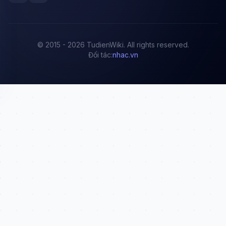
© 2015 - 2026 TudienWiki. All rights reserved.
Đối tác:
nhac.vn