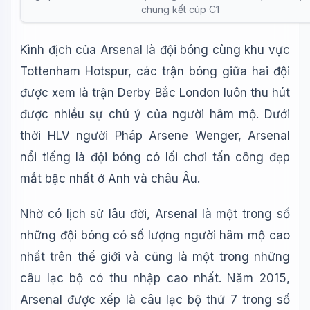
chung kết cúp C1
Wiki Trợ Lý
🤖
Sẵn sàng hỗ trợ
Kình địch của Arsenal là đội bóng cùng khu vực
Tottenham Hotspur, các trận bóng giữa hai đội
🎓
được xem là trận Derby Bắc London luôn thu hút
được nhiều sự chú ý của người hâm mộ. Dưới
Xin chào!
thời HLV người Pháp Arsene Wenger, Arsenal
Tôi là trợ lý AI của TuDienWiki. Hãy hỏi tôi bất kỳ điều gì về
nổi tiếng là đội bóng có lối chơi tấn công đẹp
trên Wiki!
mắt bậc nhất ở Anh và châu Âu.
🪐 Sao Mộc là gì?
Nhờ có lịch sử lâu đời, Arsenal là một trong số
📚 Lịch sử Việt Nam
những đội bóng có số lượng người hâm mộ cao
🔬 Albert Einstein
nhất trên thế giới và cũng là một trong những
câu lạc bộ có thu nhập cao nhất. Năm 2015,
Arsenal được xếp là câu lạc bộ thứ 7 trong số