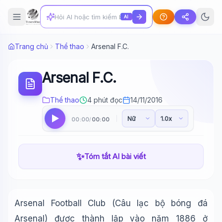
AI
Trang chủ
Thể thao
Arsenal F.C.
Arsenal F.C.
Thể thao
4 phút đọc
14/11/2016
00:00
00:00
/
✨
Tóm tắt AI bài viết
Arsenal Football Club (Câu lạc bộ bóng đá
Arsenal) được thành lập vào năm 1886 ở