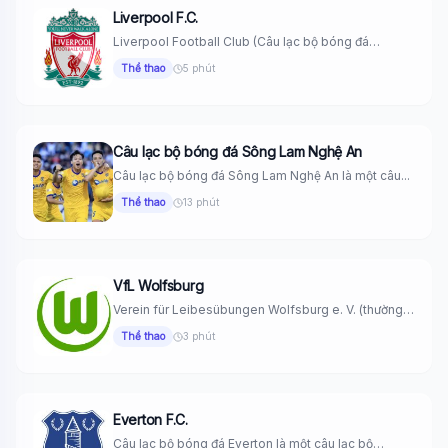
Liverpool F.C.
Liverpool Football Club (Câu lạc bộ bóng đá
Liverpool) là một câu...
Thể thao
5 phút
Câu lạc bộ bóng đá Sông Lam Nghệ An
Câu lạc bộ bóng đá Sông Lam Nghệ An là một câu...
Thể thao
13 phút
VfL Wolfsburg
Verein für Leibesübungen Wolfsburg e. V. (thường
được gọi là VfL Wolfsburg...
Thể thao
3 phút
Everton F.C.
Câu lạc bộ bóng đá Everton là một câu lạc bộ