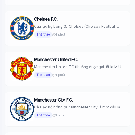
Chelsea F.C.
Câu lạc bộ bóng đá Chelsea (Chelsea Football
Club), thường được gọi...
Thể thao
4 phút
Manchester United F.C.
Manchester United F.C (thường được gọi tắt là M.U)
là một câu...
Thể thao
4 phút
Manchester City F.C.
Câu lạc bộ bóng đá Manchester City là một câu lạc
bộ...
Thể thao
3 phút