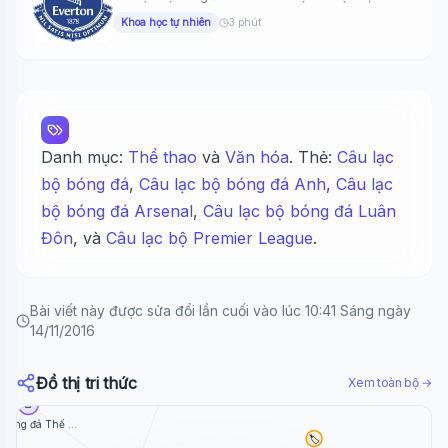
bóng...
Khoa học tự nhiên
3 phút
Danh mục:
Thể thao
và
Văn hóa
. Thẻ:
Câu lạc
bộ bóng đá
,
Câu lạc bộ bóng đá Anh
,
Câu lạc
bộ bóng đá Arsenal
,
Câu lạc bộ bóng đá Luân
Đôn
, và
Câu lạc bộ Premier League
.
Bài viết này được sửa đổi lần cuối vào lúc 10:41 Sáng ngày
14/11/2016
📄
Đồ thị tri thức
Xem toàn bộ →
Phạm Như Phương
📄
 Bóng đá Thế ...
🏷️