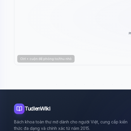
P
Ctrl + cuộn để phóng to/thu nhỏ
TudienWiki
Bách khoa toàn thư mở dành cho người Việt, cung cấp kiến
thức đa dạng và chính xác từ năm 2015.