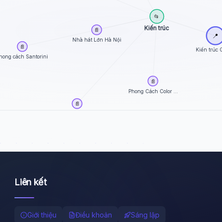
📂
Kiến trúc
📄
📍
Nhà hát Lớn Hà Nội
📄
Kiến trúc 
hong cách Santorini
📄
Phong Cách Color ...
📄
Phong cách nội th...
Liên kết
Giới thiệu
Điều khoản
Sáng lập