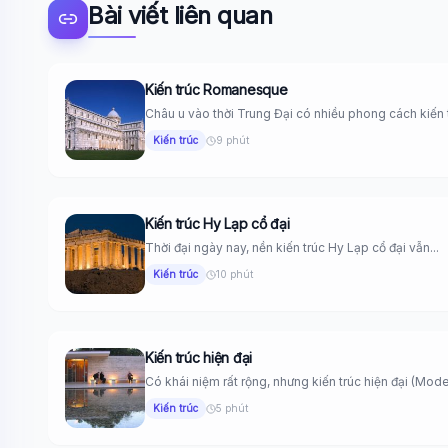
Bài viết liên quan
Kiến trúc Romanesque
Châu u vào thời Trung Đại có nhiều phong cách kiến t
Kiến trúc
9 phút
Kiến trúc Hy Lạp cổ đại
Thời đại ngày nay, nền kiến trúc Hy Lạp cổ đại vẫn...
Kiến trúc
10 phút
Kiến trúc hiện đại
Có khái niệm rất rộng, nhưng kiến trúc hiện đại (Mode
Kiến trúc
5 phút