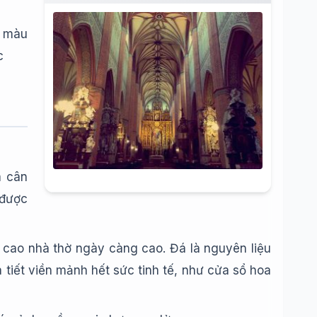
à màu
c
à cân
 được
u cao nhà thờ ngày càng cao. Đá là nguyên liệu
ọa tiết viền mảnh hết sức tinh tế, như cửa sổ hoa