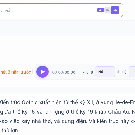
AI
⌘K
hật 3 năm trước
Giọng:
Tốc độ:
00:00
00:00
/
ến trúc Gothic xuất hiện từ thế kỷ XII, ở vùng IIe-de-F
 giữa thế kỷ 18 và lan rộng ở thế kỷ 19 khắp Châu Âu. 
ào việc xây nhà thờ, và cung điện. Và kiến trúc này c
thờ lớn.