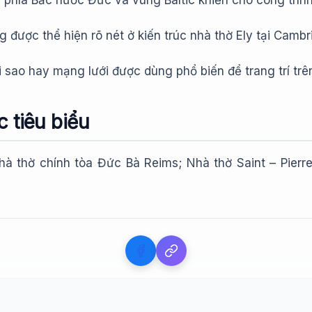
 phía Bắc nước Đức và vùng Baltic khiến cho công trình
được thể hiện rõ nét ở kiến trúc nhà thờ Ely tại Cambri
ôi sao hay mạng lưới được dùng phổ biến để trang trí tr
c tiêu biểu
hà thờ chính tòa Đức Bà Reims; Nhà thờ Saint – Pierr