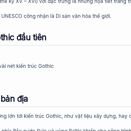
hế kỷ XV – XVI) với đặc trưng là những họa tiết trang
c UNESCO công nhận là Di sản văn hóa thế giới.
thic đầu tiên
ài nét kiến trúc Gothic
 bản địa
 lớn tới kiến trúc Gothic, như vật liệu xây dựng, hay các