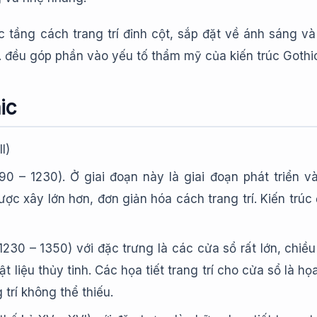
ác tầng cách trang trí đỉnh cột, sắp đặt về ánh sáng v
… đều góp phần vào yếu tố thẩm mỹ của kiến trúc Gothi
ic
I)
90 – 1230). Ở giai đoạn này là giai đoạn phát triển v
ợc xây lớn hơn, đơn giản hóa cách trang trí. Kiến trúc
230 – 1350) với đặc trưng là các cửa sổ rất lớn, chiề
ật liệu thủy tinh. Các họa tiết trang trí cho cửa sổ là h
trí không thể thiếu.