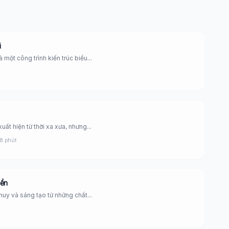
i
 một công trình kiến trúc biểu...
xuất hiện từ thời xa xưa, nhưng...
8 phút
iển
 huy và sáng tạo từ những chất...