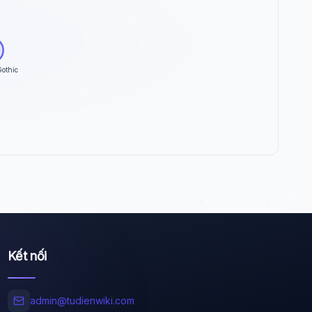
Gothic
Wiki Trợ Lý
🤖
Sẵn sàng hỗ trợ
🎓
Xin chào!
Tôi là trợ lý AI của TuDienWiki. Hãy hỏi tôi bất kỳ
Kết nối
điều gì về các bài viết trên Wiki!
🪐 Sao Mộc là gì?
admin@tudienwiki.com
📚 Lịch sử Việt Nam