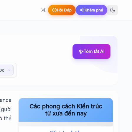
Hỏi Đáp
Khám phá
✨
Tóm tắt AI
rance
Các phong cách Kiến trúc
Người
từ xưa đến nay
ó thể