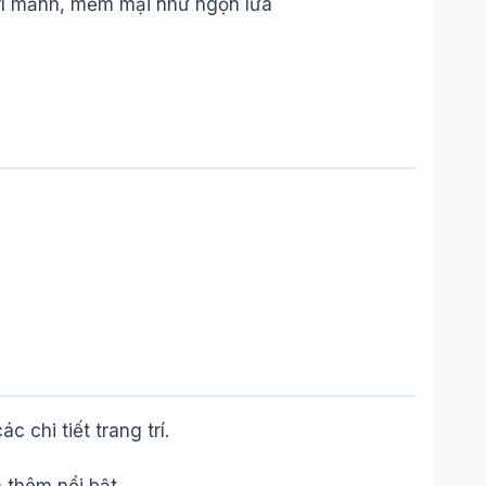
 trí mảnh, mềm mại như ngọn lửa
 chi tiết trang trí.