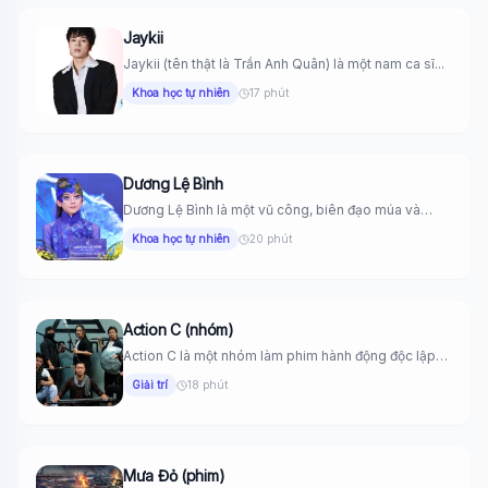
Jaykii
Jaykii (tên thật là Trần Anh Quân) là một nam ca sĩ...
Khoa học tự nhiên
17 phút
Dương Lệ Bình
Dương Lệ Bình là một vũ công, biên đạo múa và
nghệ...
Khoa học tự nhiên
20 phút
Action C (nhóm)
Action C là một nhóm làm phim hành động độc lập
tại...
Giải trí
18 phút
Mưa Đỏ (phim)