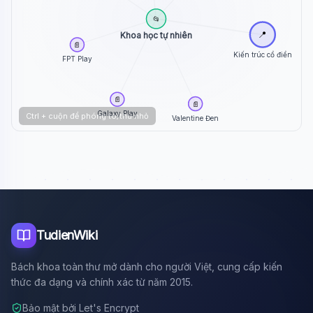
📂
📍
Khoa học tự nhiên
📄
Kiến trúc cổ điển
FPT Play
📄
📄
Galaxy Play
Ctrl + cuộn để phóng to/thu nhỏ
Valentine Đen
TudienWiki
Bách khoa toàn thư mở dành cho người Việt, cung cấp kiến
thức đa dạng và chính xác từ năm 2015.
Bảo mật bởi Let's Encrypt