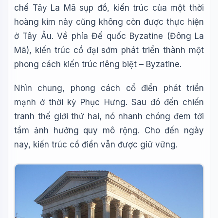
chế Tây La Mã sụp đổ, kiến trúc của một thời
hoàng kim này cũng không còn được thực hiện
🎓
ở Tây Âu. Về phía Đế quốc Byzatine (Đông La
Mã), kiến trúc cổ đại sớm phát triển thành một
Xin chào!
phong cách kiến trúc riêng biệt – Byzatine.
Tôi là trợ lý AI của TuDienWiki. Hãy hỏi tôi bất kỳ điều gì
về các bài viết trên Wiki!
Nhìn chung, phong cách cổ điển phát triển
mạnh ở thời kỳ Phục Hưng. Sau đó đến chiến
🪐 Sao Mộc là gì?
tranh thế giới thứ hai, nó nhanh chóng đem tới
📚 Lịch sử Việt Nam
tầm ảnh hưởng quy mô rộng. Cho đến ngày
🔬 Albert Einstein
nay, kiến trúc cổ điển vẫn được giữ vững.