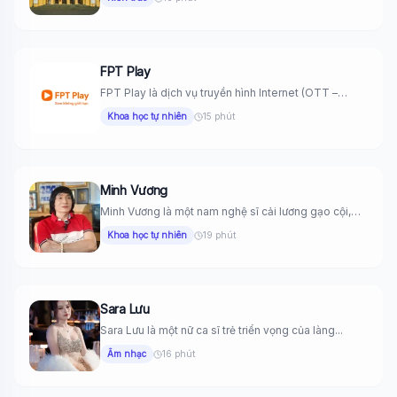
FPT Play
FPT Play là dịch vụ truyền hình Internet (OTT –
Over-the-top) và...
Khoa học tự nhiên
15 phút
Minh Vương
Minh Vương là một nam nghệ sĩ cải lương gạo cội,
được...
Khoa học tự nhiên
19 phút
Sara Lưu
Sara Lưu là một nữ ca sĩ trẻ triển vọng của làng...
Âm nhạc
16 phút